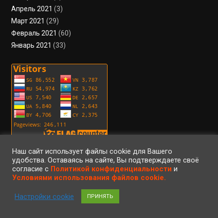
Апрель 2021
(3)
Март 2021
(29)
Февраль 2021
(60)
Январь 2021
(33)
Наш сайт использует файлы cookie для Вашего
удобства. Оставаясь на сайте, Вы подтверждаете своё
Пользовательское соглашение
Политика конфиденциальности
согласие с
Политикой конфиденциальности
и
Условия использования файлов cookie
Вход
Регистрация
RSS
Условиями использования файлов cookie.
©2023 • ArteFaktor • Все права защищены • Использование материалов
Настройки cookie
ПРИНЯТЬ
сайта регулируется законом об авторском праве •
|