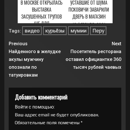
В МОСКВЕ ОТКРЫЛАСЬ
УСТАВШИЕ ОТ ШУМА
ВЫСТАВКА
ПСКОВИЧИ ЗАВАРИЛИ
ЗАСУШЕННЫХ ТРУПОВ
ДВЕРЬ В МАГАЗИН
(НЕ ДЛЯ
12 ФЕВРАЛЯ, 2021
СЛАБОНЕРВНЫХ)
видео
курьёзы
мумии
Перу
Tags:
13 МАРТА, 2021
Previous
Next
Найденного в желудке
Посетитель ресторана
акулы мужчину
оставил официантке 360
опознали по
тысяч рублей чаевых
татуировкам
Добавить комментарий
Войти с помощью:
Ваш адрес email не будет опубликован.
Обязательные поля помечены
*