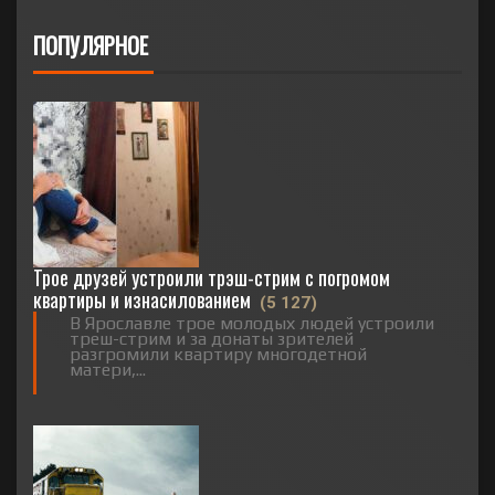
ПОПУЛЯРНОЕ
Трое друзей устроили трэш-стрим с погромом
квартиры и изнасилованием
(5 127)
В Ярославле трое молодых людей устроили
треш-стрим и за донаты зрителей
разгромили квартиру многодетной
матери,...