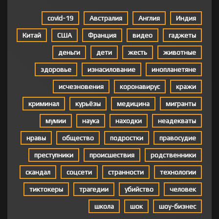
covid-19
Австралия
Англия
Индия
Китай
США
Франция
видео
гаджеты
деньги
дети
жесть
животные
здоровье
изнасилование
инопланетяне
исчезновения
коронавирус
кражи
криминал
курьёзы
медицина
мигранты
мумии
наука
находки
неадекваты
нравы
общество
подростки
правосудие
преступники
происшествия
родственники
скандал
соцсети
странности
технологии
тиктокеры
трагедии
убийство
человек
школа
шок
шоу-бизнес