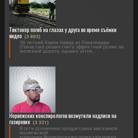
Тиктокер погиб на глазах у друга во время съёмки
видео
(3 803)
18-летний Хамза Навид из Равалпинди
(Пакистан) решил снять эффектный ролик на
железной дороге, однако затея...
Норвежских конспирологов возмутили надписи на
газировке
(3 331)
В сети розничных продуктовых магазинов
норвежской
компании Norgesgruppen приостановлена