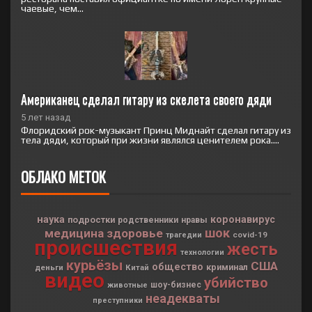
чаевые, чем...
Американец сделал гитару из скелета своего дяди
5 лет назад
Флоридский рок-музыкант Принц Миднайт сделал гитару из
тела дяди, который при жизни являлся ценителем рока....
ОБЛАКО МЕТОК
наука
коронавирус
подростки
родственники
нравы
шок
медицина
здоровье
covid-19
трагедии
происшествия
жесть
технологии
курьёзы
США
общество
криминал
деньги
Китай
видео
убийство
шоу-бизнес
животные
неадекваты
преступники