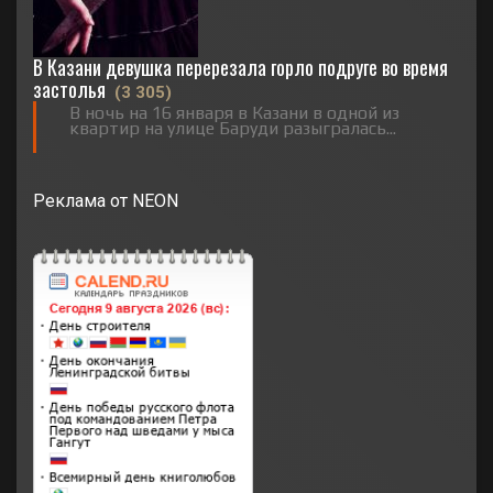
В Казани девушка перерезала горло подруге во время
застолья
(3 305)
В ночь на 16 января в Казани в одной из
квартир на улице Баруди разыгралась...
Реклама от NEON