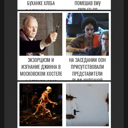
БУХАНКЕ ХЛЕБА
ПОМЕШАВ ЕМУ
СКРЫТЬСЯ
7 ФЕВРАЛЯ, 2021
29 ЯНВАРЯ, 2021
ЭКЗОРЦИЗМ И
НА ЗАСЕДАНИИ ООН
ИЗГНАНИЕ ДЖИННА В
ПРИСУТСТВОВАЛИ
МОСКОВСКОМ ХОСТЕЛЕ
ПРЕДСТАВИТЕЛИ
ВЫМЫШЛЕННОЙ
9 ФЕВРАЛЯ, 2023
СТРАНЫ
16 МАРТА, 2023