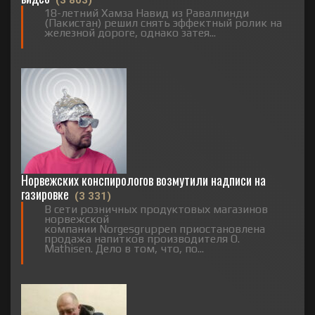
18-летний Хамза Навид из Равалпинди
(Пакистан) решил снять эффектный ролик на
железной дороге, однако затея...
Норвежских конспирологов возмутили надписи на
газировке
(3 331)
В сети розничных продуктовых магазинов
норвежской
компании Norgesgruppen приостановлена
продажа напитков производителя O.
Mathisen. Дело в том, что, по...