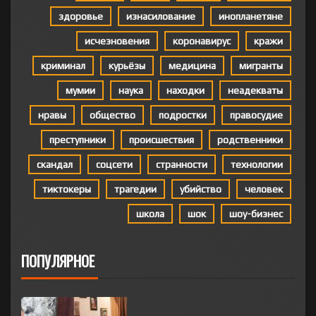
здоровье
изнасилование
инопланетяне
исчезновения
коронавирус
кражи
криминал
курьёзы
медицина
мигранты
мумии
наука
находки
неадекваты
нравы
общество
подростки
правосудие
преступники
происшествия
родственники
скандал
соцсети
странности
технологии
тиктокеры
трагедии
убийство
человек
школа
шок
шоу-бизнес
ПОПУЛЯРНОЕ