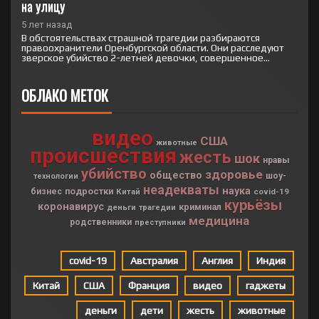
на улицу
5 лет назад
В обстоятельствах страшной трагедии разбираются
правоохранители Оренбургской области. Они расследуют
зверское убийство 2-летней девочки, совершенное...
ОБЛАКО МЕТОК
видео
США
животные
происшествия
жесть
шок
нравы
убийство
здоровье
общество
шоу-
технологии
неадекваты
наука
подростки
бизнес
Китай
covid-19
курьёзы
коронавирус
криминал
деньги
трагедии
медицина
родственники
преступники
covid-19
Австралия
Англия
Индия
Китай
США
Франция
видео
гаджеты
деньги
дети
жесть
животные