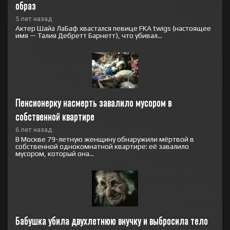
образ
5 лет назад
Актер Шайа ЛаБаф хвастался певице FKA twigs (настоящее
имя — Талия Дебретт Барнетт), что убивал...
Пенсионерку насмерть завалило мусором в 
собственной квартире
6 лет назад
В Москве 79-летную женщину обнаружили мёртвой в
собственной однокомнатной квартире: её завалило
мусором, который она...
Бабушка убила двухлетнюю внучку и выбросила тело 