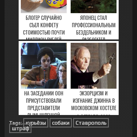
БЛОГЕР СЛУЧАЙНО
ЯПОНЕЦ СТАЛ
СЪЕЛ КОНФЕТУ
ПРОФЕССИОНАЛЬНЫМ
СТОИМОСТЬЮ ПОЧТИ
БЕЗДЕЛЬНИКОМ И
МИЛЛИОН РУБЛЕЙ
РАЗБОГАТЕЛ
19 МАРТА, 2023
27 ЯНВАРЯ, 2021
НА ЗАСЕДАНИИ ООН
ЭКЗОРЦИЗМ И
ПРИСУТСТВОВАЛИ
ИЗГНАНИЕ ДЖИННА В
ПРЕДСТАВИТЕЛИ
МОСКОВСКОМ ХОСТЕЛЕ
ВЫМЫШЛЕННОЙ
9 ФЕВРАЛЯ, 2023
СТРАНЫ
курьёзы
собаки
Ставрополь
Tags:
штраф
16 МАРТА, 2023