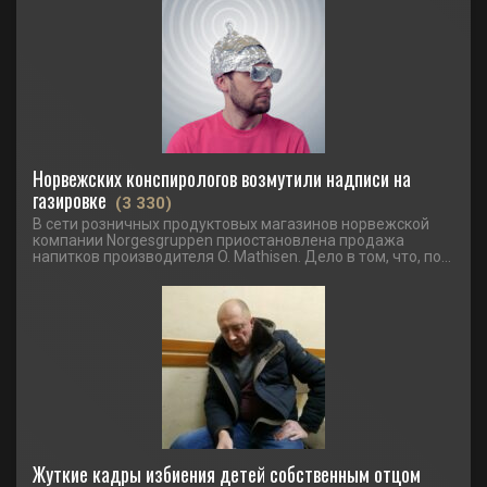
Норвежских конспирологов возмутили надписи на
газировке
(3 330)
В сети розничных продуктовых магазинов норвежской
компании Norgesgruppen приостановлена продажа
напитков производителя O. Mathisen. Дело в том, что, по...
Жуткие кадры избиения детей собственным отцом