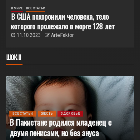
В МИРЕ
ВИДЕО
ОБЩЕСТВО
Разгневанная пациентка избила робота-
регистратора в китайской больнице
02.05.2023
ArteFaktor
ШОК!!!
ВСЕ СТАТЬИ
ЖЕСТЬ
ЗДОРОВЬЕ
В Пакистане родился младенец с
двумя пенисами, но без ануса