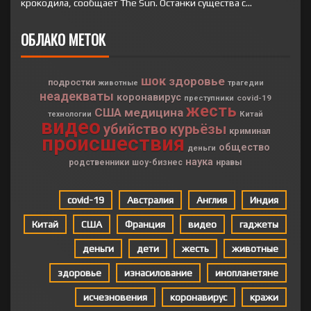
крокодила, сообщает The Sun. Останки существа с...
ОБЛАКО МЕТОК
шок
здоровье
подростки
животные
трагедии
неадекваты
коронавирус
covid-19
преступники
жесть
США
медицина
Китай
технологии
видео
убийство
курьёзы
криминал
происшествия
общество
деньги
наука
родственники
шоу-бизнес
нравы
covid-19
Австралия
Англия
Индия
Китай
США
Франция
видео
гаджеты
деньги
дети
жесть
животные
здоровье
изнасилование
инопланетяне
исчезновения
коронавирус
кражи