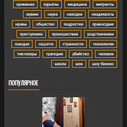
криминал
курьёзы
медицина
мигранты
мумии
наука
находки
неадекваты
нравы
общество
подростки
правосудие
преступники
происшествия
родственники
скандал
соцсети
странности
технологии
тиктокеры
трагедии
убийство
человек
школа
шок
шоу-бизнес
ПОПУЛЯРНОЕ