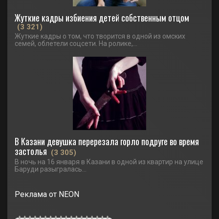
Жуткие кадры избиения детей собственным отцом
(3 321)
Жуткие кадры о том, что творится в одной из омских
семей, облетели соцсети. На ролике,...
В Казани девушка перерезала горло подруге во время
застолья
(3 305)
В ночь на 16 января в Казани в одной из квартир на улице
Баруди разыгралась...
Реклама от NEON