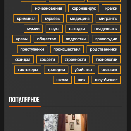
исчезновения
коронавирус
кражи
криминал
курьёзы
медицина
мигранты
мумии
наука
находки
неадекваты
нравы
общество
подростки
правосудие
преступники
происшествия
родственники
скандал
соцсети
странности
технологии
тиктокеры
трагедии
убийство
человек
школа
шок
шоу-бизнес
ПОПУЛЯРНОЕ