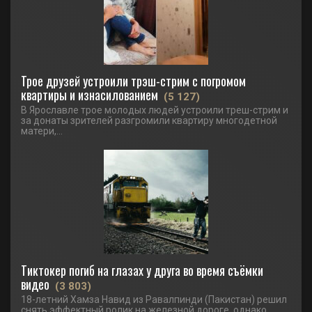
Трое друзей устроили трэш-стрим с погромом
квартиры и изнасилованием
(5 127)
В Ярославле трое молодых людей устроили треш-стрим и
за донаты зрителей разгромили квартиру многодетной
матери,...
Тиктокер погиб на глазах у друга во время съёмки
видео
(3 803)
18-летний Хамза Навид из Равалпинди (Пакистан) решил
снять эффектный ролик на железной дороге, однако