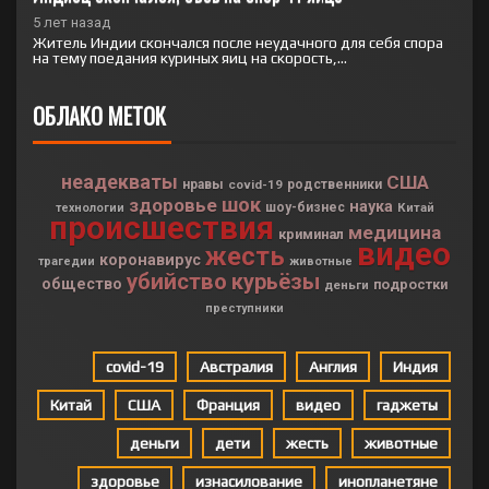
5 лет назад
Житель Индии скончался после неудачного для себя спора
на тему поедания куриных яиц на скорость,...
ОБЛАКО МЕТОК
неадекваты
США
нравы
covid-19
родственники
шок
здоровье
наука
шоу-бизнес
Китай
технологии
происшествия
медицина
криминал
видео
жесть
коронавирус
трагедии
животные
убийство
курьёзы
общество
подростки
деньги
преступники
covid-19
Австралия
Англия
Индия
Китай
США
Франция
видео
гаджеты
деньги
дети
жесть
животные
здоровье
изнасилование
инопланетяне