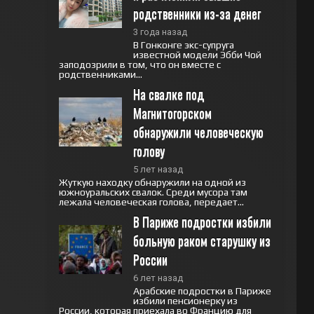
родственники из-за денег
3 года назад
В Гонконге экс-супруга
известной модели Эбби Чой
заподозрили в том, что он вместе с
родственниками...
На свалке под 
Магнитогорском 
обнаружили человеческую 
голову
5 лет назад
Жуткую находку обнаружили на одной из
южноуральских свалок. Среди мусора там
лежала человеческая голова, передает...
В Париже подростки избили 
больную раком старушку из 
России
6 лет назад
Арабские подростки в Париже
избили пенсионерку из
России, которая приехала во Францию для