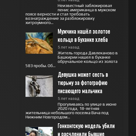
Неизвестный заблокировал
пенис американца в мужском
поясе верности и стал требовать
вознаграждение за разблокировку
хитроумного...
Мужчина нашёл золотое 
кольцо в буханке хлеба
5 лет назад
Житель города Давлеканово в
Башкирии нашел в буханке
обручальное кольцо из золота
583 пробы. Об...
Девушка может сесть в 
тюрьму за фотографию 
писающего мальчика
5 лет назад
Прогуливаясь по улице в июне
2020 года, 18-летняя
жительница небольшого поселка Вача под
Нижним Новгородом...
Гонконгскую модель убили 
и расчленили бывшие 