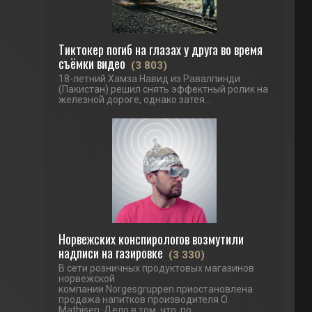
Тиктокер погиб на глазах у друга во время
съёмки видео
(3 803)
18-летний Хамза Навид из Равалпинди
(Пакистан) решил снять эффектный ролик на
железной дороге, однако затея...
Норвежских конспирологов возмутили
надписи на газировке
(3 330)
В сети розничных продуктовых магазинов
норвежской
компании Norgesgruppen приостановлена
продажа напитков производителя O.
Mathisen. Дело в том, что, по...