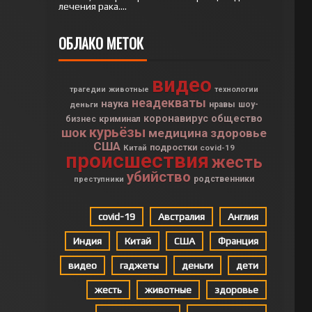
лечения рака....
ОБЛАКО МЕТОК
видео
трагедии
животные
технологии
неадекваты
наука
деньги
нравы
шоу-
коронавирус
общество
криминал
бизнес
курьёзы
шок
медицина
здоровье
США
подростки
Китай
covid-19
происшествия
жесть
убийство
родственники
преступники
covid-19
Австралия
Англия
Индия
Китай
США
Франция
видео
гаджеты
деньги
дети
жесть
животные
здоровье