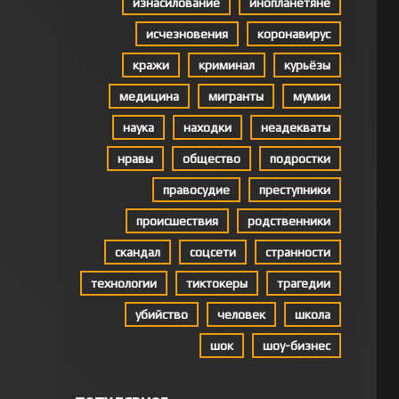
изнасилование
инопланетяне
исчезновения
коронавирус
кражи
криминал
курьёзы
медицина
мигранты
мумии
наука
находки
неадекваты
нравы
общество
подростки
правосудие
преступники
происшествия
родственники
скандал
соцсети
странности
технологии
тиктокеры
трагедии
убийство
человек
школа
шок
шоу-бизнес