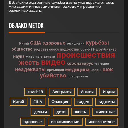
Дубайские экстренные службы давно уже поражают весь
мир своим инновационным подходом к решению
различных задач....
ОБЛАКО МЕТОК
курьёзы
США
здоровье
Китай
технологии
общество
подростки
родственники
covid-19
шоу-бизнес
происшествия
наука
деньги
животные
видео
жесть
коронавирус
трагедии
неадекваты
шок
медицина
криминал
нравы
убийство
преступники
covid-19
Австралия
Англия
Индия
Китай
США
Франция
видео
гаджеты
деньги
дети
жесть
животные
здоровье
изнасилование
инопланетяне