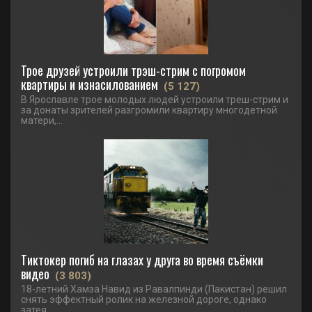
Трое друзей устроили трэш-стрим с погромом
квартиры и изнасилованием
(5 127)
В Ярославле трое молодых людей устроили треш-стрим и
за донаты зрителей разгромили квартиру многодетной
матери,...
Тиктокер погиб на глазах у друга во время съёмки
видео
(3 803)
18-летний Хамза Навид из Равалпинди (Пакистан) решил
снять эффектный ролик на железной дороге, однако
затея...