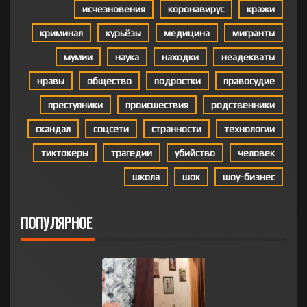
исчезновения
коронавирус
кражи
криминал
курьёзы
медицина
мигранты
мумии
наука
находки
неадекваты
нравы
общество
подростки
правосудие
преступники
происшествия
родственники
скандал
соцсети
странности
технологии
тиктокеры
трагедии
убийство
человек
школа
шок
шоу-бизнес
ПОПУЛЯРНОЕ