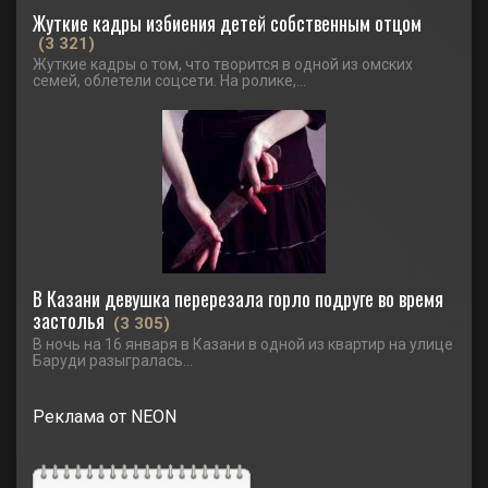
Жуткие кадры избиения детей собственным отцом
(3 321)
Жуткие кадры о том, что творится в одной из омских
семей, облетели соцсети. На ролике,...
В Казани девушка перерезала горло подруге во время
застолья
(3 305)
В ночь на 16 января в Казани в одной из квартир на улице
Баруди разыгралась...
Реклама от NEON