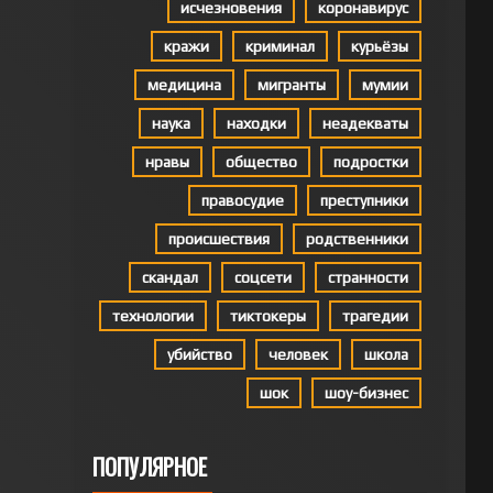
исчезновения
коронавирус
кражи
криминал
курьёзы
медицина
мигранты
мумии
наука
находки
неадекваты
нравы
общество
подростки
правосудие
преступники
происшествия
родственники
скандал
соцсети
странности
технологии
тиктокеры
трагедии
убийство
человек
школа
шок
шоу-бизнес
ПОПУЛЯРНОЕ