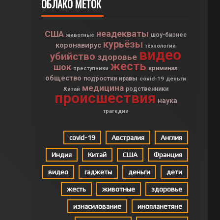
ОБЛАКО МЕТОК
неадекваты
США
шоу-бизнес
животные
курьёзы
коронавирус
технологии
видео
убийство
здоровье
жесть
шок
криминал
преступники
общество
подростки
нравы
covid-19
деньги
медицина
Китай
родственники
происшествия
наука
трагедии
covid-19
Австралия
Англия
Индия
Китай
США
Франция
видео
гаджеты
деньги
дети
жесть
животные
здоровье
изнасилование
инопланетяне