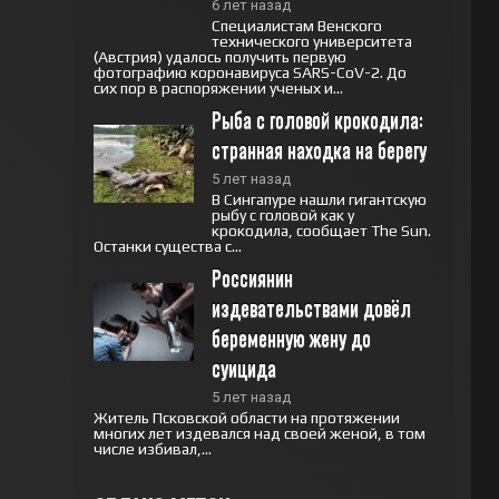
6 лет назад
Специалистам Венского
технического университета
(Австрия) удалось получить первую
фотографию коронавируса SARS-CoV-2. До
сих пор в распоряжении ученых и...
Рыба с головой крокодила: 
странная находка на берегу
5 лет назад
В Сингапуре нашли гигантскую
рыбу с головой как у
крокодила, сообщает The Sun.
Останки существа с...
Россиянин 
издевательствами довёл 
беременную жену до 
суицида
5 лет назад
Житель Псковской области на протяжении
многих лет издевался над своей женой, в том
числе избивал,...