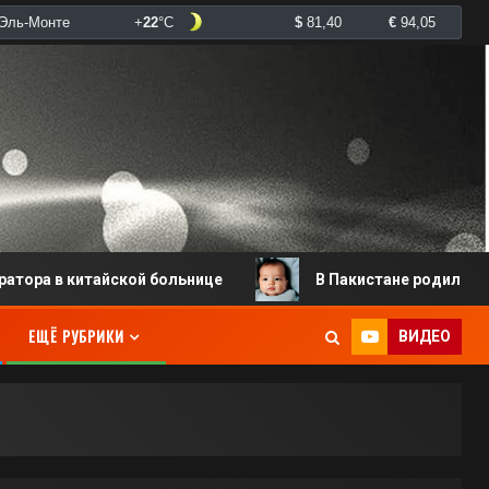
 китайской больнице
В Пакистане родился младенец 
ЕЩЁ РУБРИКИ
ВИДЕО