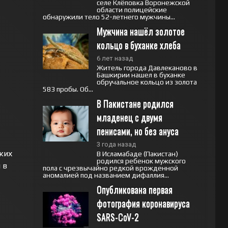
селе Клёповка Воронежской
области полицейские
обнаружили тело 52-летнего мужчины...
Мужчина нашёл золотое 
кольцо в буханке хлеба
6 лет назад
Житель города Давлеканово в
Башкирии нашел в буханке
обручальное кольцо из золота
583 пробы. Об...
В Пакистане родился 
младенец с двумя 
пенисами, но без ануса
3 года назад
ких
В Исламабаде (Пакистан)
родился ребенок мужского
 в
пола с чрезвычайно редкой врожденной
аномалией под названием дифаллия...
Опубликована первая 
фотография коронавируса 
SARS-CoV-2