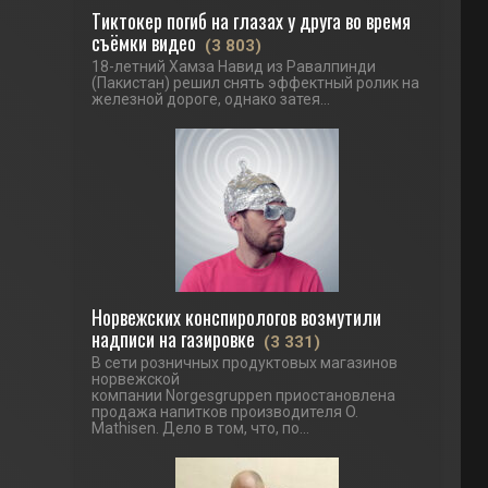
Тиктокер погиб на глазах у друга во время
съёмки видео
(3 803)
18-летний Хамза Навид из Равалпинди
(Пакистан) решил снять эффектный ролик на
железной дороге, однако затея...
Норвежских конспирологов возмутили
надписи на газировке
(3 331)
В сети розничных продуктовых магазинов
норвежской
компании Norgesgruppen приостановлена
продажа напитков производителя O.
Mathisen. Дело в том, что, по...