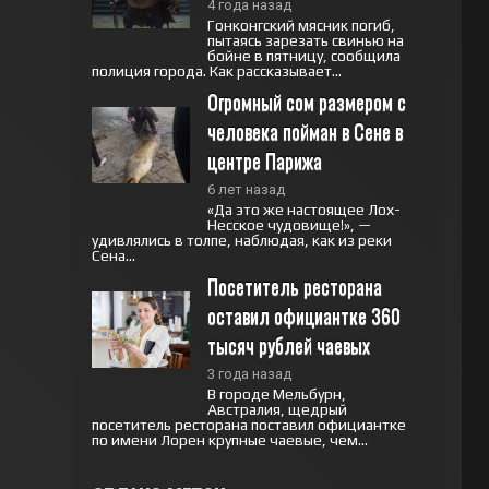
4 года назад
Гонконгский мясник погиб,
пытаясь зарезать свинью на
бойне в пятницу, сообщила
полиция города. Как рассказывает...
Огромный сом размером с 
человека пойман в Сене в 
центре Парижа
6 лет назад
«Да это же настоящее Лох-
Несское чудовище!», —
удивлялись в толпе, наблюдая, как из реки
Сена...
Посетитель ресторана 
оставил официантке 360 
тысяч рублей чаевых
3 года назад
В городе Мельбурн,
Австралия, щедрый
посетитель ресторана поставил официантке
по имени Лорен крупные чаевые, чем...