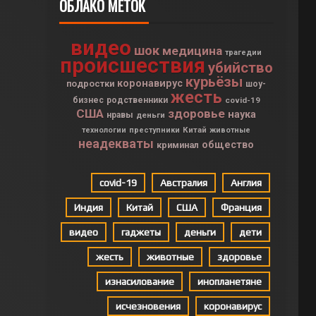
ОБЛАКО МЕТОК
видео
шок
медицина
трагедии
происшествия
убийство
курьёзы
коронавирус
подростки
шоу-
жесть
бизнес
родственники
covid-19
США
здоровье
наука
нравы
деньги
Китай
технологии
преступники
животные
неадекваты
общество
криминал
covid-19
Австралия
Англия
Индия
Китай
США
Франция
видео
гаджеты
деньги
дети
жесть
животные
здоровье
изнасилование
инопланетяне
исчезновения
коронавирус