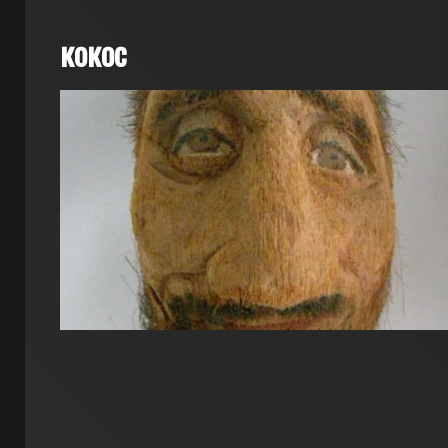
кокос