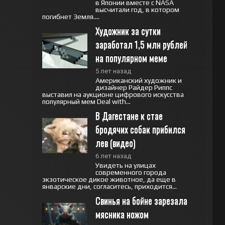
в Японии вместе с NASA
высчитали год, в котором
погибнет Земля....
Художник за сутки 
заработал 1,5 млн рублей 
на популярном меме
5 лет назад
Американский художник и
дизайнер Райдер Риппс
выставил на аукционе цифрового искусства
популярный мем Deal with...
В Дагестане к стае 
бродячих собак прибился 
лев (видео)
6 лет назад
Увидеть на улицах
современного города
экзотическое дикое животное, да еще в
январские дни, согласитесь, приходится...
Свинья на бойне зарезала 
мясника ножом