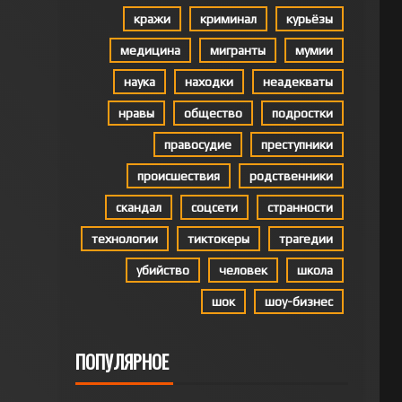
кражи
криминал
курьёзы
медицина
мигранты
мумии
наука
находки
неадекваты
нравы
общество
подростки
правосудие
преступники
происшествия
родственники
скандал
соцсети
странности
технологии
тиктокеры
трагедии
убийство
человек
школа
шок
шоу-бизнес
ПОПУЛЯРНОЕ