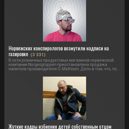
Норвежских конспирологов возмутили надписи на
газировке
(3 331)
В сети розничных продуктовых магазинов норвежской
компании Norgesgruppen приостановлена продажа
напитков производителя O. Mathisen. Дело в том, что, по...
Жуткие кадры избиения детей собственным отцом