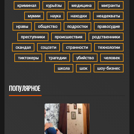
криминал
курьёзы
медицина
мигранты
мумии
наука
находки
неадекваты
нравы
общество
подростки
правосудие
преступники
происшествия
родственники
скандал
соцсети
странности
технологии
тиктокеры
трагедии
убийство
человек
школа
шок
шоу-бизнес
ПОПУЛЯРНОЕ