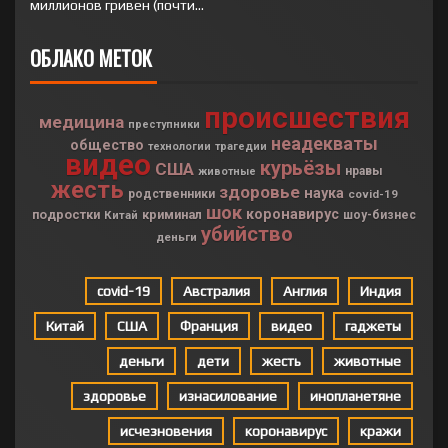
миллионов гривен (почти...
ОБЛАКО МЕТОК
происшествия
медицина
преступники
неадекваты
общество
технологии
трагедии
видео
курьёзы
США
нравы
животные
жесть
здоровье
наука
родственники
covid-19
шок
коронавирус
подростки
криминал
Китай
шоу-бизнес
убийство
деньги
covid-19
Австралия
Англия
Индия
Китай
США
Франция
видео
гаджеты
деньги
дети
жесть
животные
здоровье
изнасилование
инопланетяне
исчезновения
коронавирус
кражи