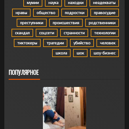
мумии
наука
находки
неадекваты
нравы
общество
подростки
правосудие
преступники
происшествия
родственники
скандал
соцсети
странности
технологии
тиктокеры
трагедии
убийство
человек
школа
шок
шоу-бизнес
ПОПУЛЯРНОЕ