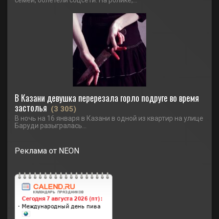
семей, облетели соцсети. На ролике,...
В Казани девушка перерезала горло подруге во время
застолья
(3 305)
В ночь на 16 января в Казани в одной из квартир на улице
Баруди разыгралась...
Реклама от NEON