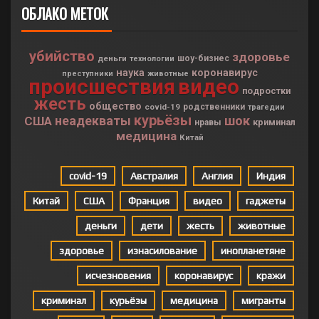
ОБЛАКО МЕТОК
убийство
здоровье
деньги
шоу-бизнес
технологии
наука
коронавирус
преступники
животные
происшествия
видео
подростки
жесть
общество
covid-19
родственники
трагедии
курьёзы
неадекваты
шок
США
криминал
нравы
медицина
Китай
covid-19
Австралия
Англия
Индия
Китай
США
Франция
видео
гаджеты
деньги
дети
жесть
животные
здоровье
изнасилование
инопланетяне
исчезновения
коронавирус
кражи
криминал
курьёзы
медицина
мигранты