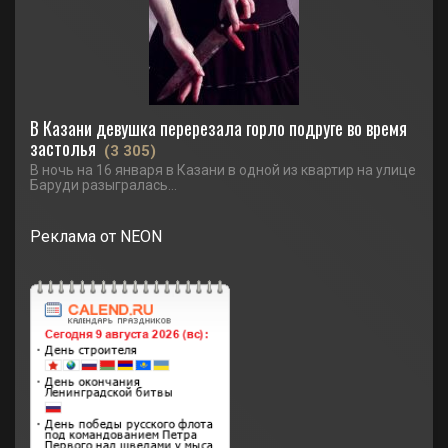
В Казани девушка перерезала горло подруге во время
застолья
(3 305)
В ночь на 16 января в Казани в одной из квартир на улице
Баруди разыгралась...
Реклама от NEON