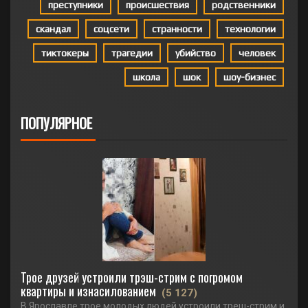
преступники
происшествия
родственники
скандал
соцсети
странности
технологии
тиктокеры
трагедии
убийство
человек
школа
шок
шоу-бизнес
ПОПУЛЯРНОЕ
Трое друзей устроили трэш-стрим с погромом
квартиры и изнасилованием
(5 127)
В Ярославле трое молодых людей устроили треш-стрим и