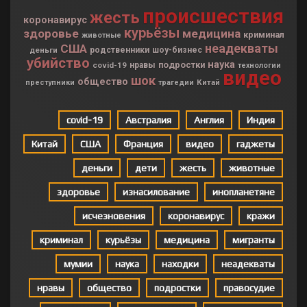
происшествия
жесть
коронавирус
курьёзы
здоровье
медицина
криминал
животные
неадекваты
США
деньги
родственники
шоу-бизнес
убийство
наука
подростки
covid-19
нравы
технологии
видео
шок
общество
Китай
преступники
трагедии
covid-19
Австралия
Англия
Индия
Китай
США
Франция
видео
гаджеты
деньги
дети
жесть
животные
здоровье
изнасилование
инопланетяне
исчезновения
коронавирус
кражи
криминал
курьёзы
медицина
мигранты
мумии
наука
находки
неадекваты
нравы
общество
подростки
правосудие