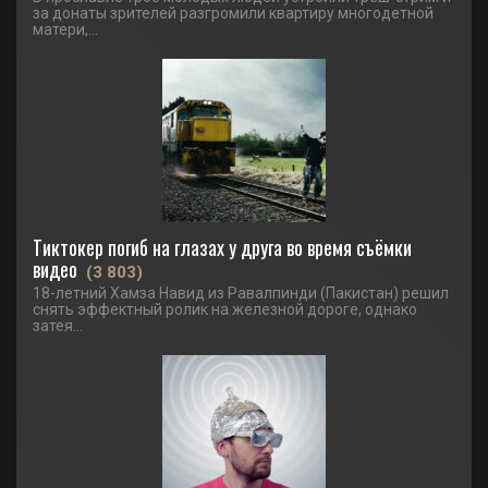
за донаты зрителей разгромили квартиру многодетной
матери,...
Тиктокер погиб на глазах у друга во время съёмки
видео
(3 803)
18-летний Хамза Навид из Равалпинди (Пакистан) решил
снять эффектный ролик на железной дороге, однако
затея...