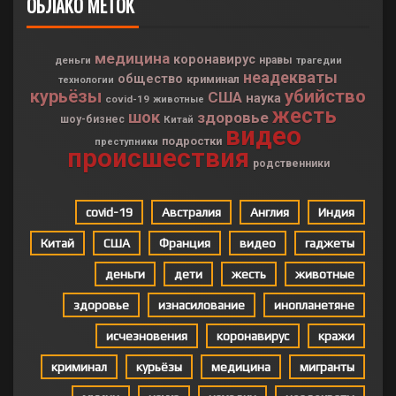
ОБЛАКО МЕТОК
медицина
коронавирус
деньги
нравы
трагедии
неадекваты
общество
криминал
технологии
курьёзы
убийство
США
наука
covid-19
животные
жесть
шок
здоровье
шоу-бизнес
Китай
видео
подростки
преступники
происшествия
родственники
covid-19
Австралия
Англия
Индия
Китай
США
Франция
видео
гаджеты
деньги
дети
жесть
животные
здоровье
изнасилование
инопланетяне
исчезновения
коронавирус
кражи
криминал
курьёзы
медицина
мигранты