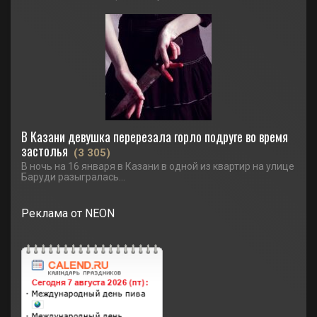
В Казани девушка перерезала горло подруге во время
застолья
(3 305)
В ночь на 16 января в Казани в одной из квартир на улице
Баруди разыгралась...
Реклама от NEON