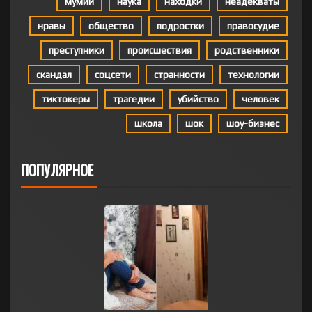
мумии
наука
находки
неадекваты
нравы
общество
подростки
правосудие
преступники
происшествия
родственники
скандал
соцсети
странности
технологии
тиктокеры
трагедии
убийство
человек
школа
шок
шоу-бизнес
ПОПУЛЯРНОЕ