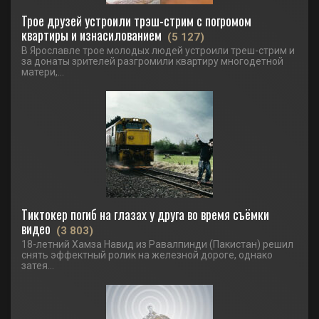
Трое друзей устроили трэш-стрим с погромом
квартиры и изнасилованием
(5 127)
В Ярославле трое молодых людей устроили треш-стрим и
за донаты зрителей разгромили квартиру многодетной
матери,...
Тиктокер погиб на глазах у друга во время съёмки
видео
(3 803)
18-летний Хамза Навид из Равалпинди (Пакистан) решил
снять эффектный ролик на железной дороге, однако
затея...