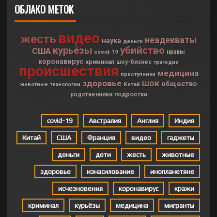
ОБЛАКО МЕТОК
видео
жесть
неадекваты
наука
деньги
курьёзы
убийство
США
covid-19
нравы
коронавирус
криминал
шоу-бизнес
трагедии
происшествия
медицина
преступники
шок
здоровье
общество
Китай
животные
технологии
подростки
родственники
covid-19
Австралия
Англия
Индия
Китай
США
Франция
видео
гаджеты
деньги
дети
жесть
животные
здоровье
изнасилование
инопланетяне
исчезновения
коронавирус
кражи
криминал
курьёзы
медицина
мигранты