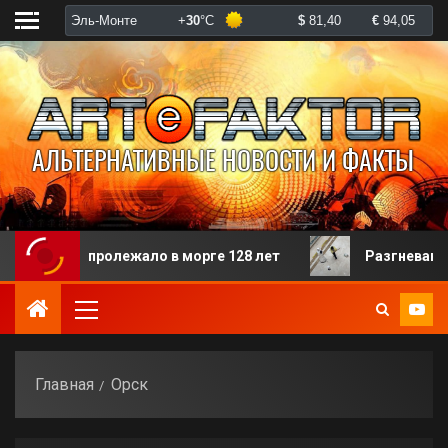
рого пролежало в морге 128 лет
Разгневанная паци
Главная
Орск