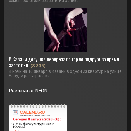
семей, облетели соцсети. На ролике,...
В Казани девушка перерезала горло подруге во время
застолья
(3 305)
В ночь на 16 января в Казани в одной из квартир на улице
Баруди разыгралась...
Реклама от NEON