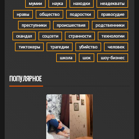
мумии
наука
находки
неадекваты
нравы
общество
подростки
правосудие
преступники
происшествия
родственники
скандал
соцсети
странности
технологии
тиктокеры
трагедии
убийство
человек
школа
шок
шоу-бизнес
ПОПУЛЯРНОЕ