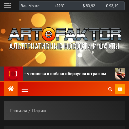
фликт человека и собаки обернулся штрафом
В США
Главная
Париж