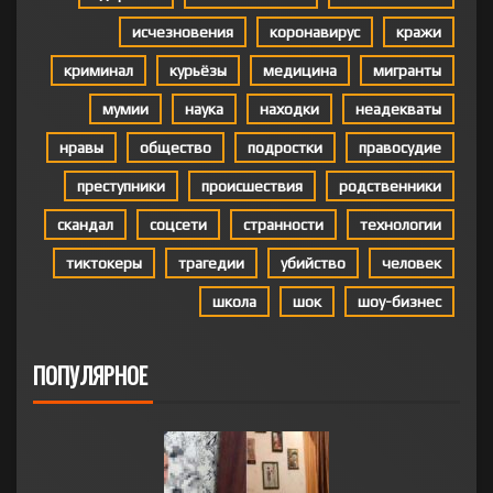
исчезновения
коронавирус
кражи
криминал
курьёзы
медицина
мигранты
мумии
наука
находки
неадекваты
нравы
общество
подростки
правосудие
преступники
происшествия
родственники
скандал
соцсети
странности
технологии
тиктокеры
трагедии
убийство
человек
школа
шок
шоу-бизнес
ПОПУЛЯРНОЕ