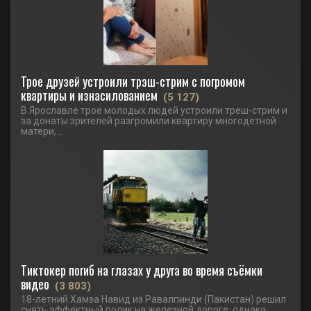
Трое друзей устроили трэш-стрим с погромом
квартиры и изнасилованием
(5 127)
В Ярославле трое молодых людей устроили треш-стрим и
за донаты зрителей разгромили квартиру многодетной
матери,...
Тиктокер погиб на глазах у друга во время съёмки
видео
(3 803)
18-летний Хамза Навид из Равалпинди (Пакистан) решил
снять эффектный ролик на железной дороге, однако