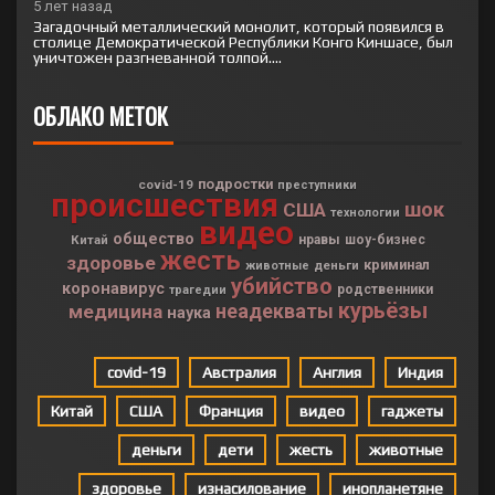
5 лет назад
Загадочный металлический монолит, который появился в
столице Демократической Республики Конго Киншасе, был
уничтожен разгневанной толпой....
ОБЛАКО МЕТОК
подростки
covid-19
преступники
происшествия
шок
США
технологии
видео
общество
Китай
нравы
шоу-бизнес
жесть
здоровье
криминал
деньги
животные
убийство
коронавирус
родственники
трагедии
курьёзы
неадекваты
медицина
наука
covid-19
Австралия
Англия
Индия
Китай
США
Франция
видео
гаджеты
деньги
дети
жесть
животные
здоровье
изнасилование
инопланетяне