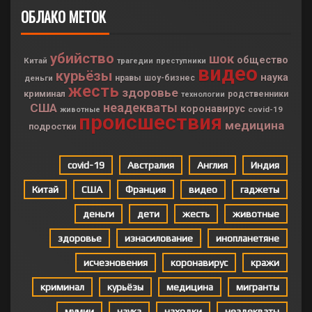
ОБЛАКО МЕТОК
убийство
шок
общество
Китай
трагедии
преступники
видео
курьёзы
наука
деньги
нравы
шоу-бизнес
жесть
здоровье
криминал
родственники
технологии
неадекваты
США
коронавирус
covid-19
животные
происшествия
медицина
подростки
covid-19
Австралия
Англия
Индия
Китай
США
Франция
видео
гаджеты
деньги
дети
жесть
животные
здоровье
изнасилование
инопланетяне
исчезновения
коронавирус
кражи
криминал
курьёзы
медицина
мигранты
мумии
наука
находки
неадекваты