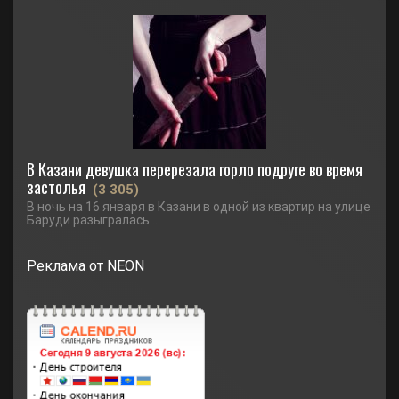
В Казани девушка перерезала горло подруге во время
застолья
(3 305)
В ночь на 16 января в Казани в одной из квартир на улице
Баруди разыгралась...
Реклама от NEON