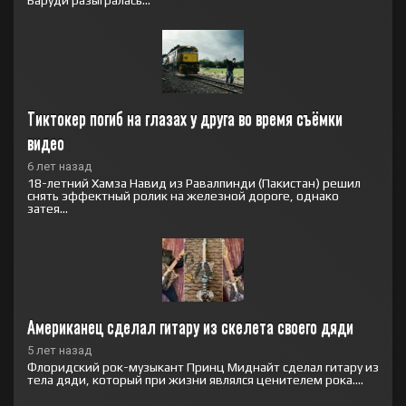
Баруди разыгралась...
Тиктокер погиб на глазах у друга во время съёмки 
видео
6 лет назад
18-летний Хамза Навид из Равалпинди (Пакистан) решил
снять эффектный ролик на железной дороге, однако
затея...
Американец сделал гитару из скелета своего дяди
5 лет назад
Флоридский рок-музыкант Принц Миднайт сделал гитару из
тела дяди, который при жизни являлся ценителем рока....