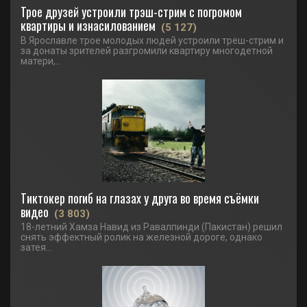
Трое друзей устроили трэш-стрим с погромом
квартиры и изнасилованием
(5 127)
В Ярославле трое молодых людей устроили треш-стрим и
за донаты зрителей разгромили квартиру многодетной
матери,...
Тиктокер погиб на глазах у друга во время съёмки
видео
(3 803)
18-летний Хамза Навид из Равалпинди (Пакистан) решил
снять эффектный ролик на железной дороге, однако
затея...