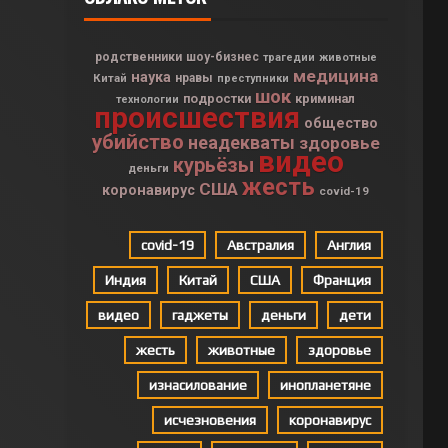
родственники
шоу-бизнес
трагедии
животные
медицина
наука
Китай
нравы
преступники
шок
подростки
криминал
технологии
происшествия
общество
убийство
неадекваты
здоровье
видео
курьёзы
деньги
жесть
США
коронавирус
covid-19
covid-19
Австралия
Англия
Индия
Китай
США
Франция
видео
гаджеты
деньги
дети
жесть
животные
здоровье
изнасилование
инопланетяне
исчезновения
коронавирус