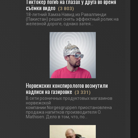
Тиктокер погиб на глазах у друга во время
съёмки видео
(3 803)
18-летний Хамза Навид из Равалпинди
(Пакистан) решил снять эффектный ролик на
железной дороге, однако затея...
Норвежских конспирологов возмутили
надписи на газировке
(3 331)
В сети розничных продуктовых магазинов
норвежской
компании Norgesgruppen приостановлена
продажа напитков производителя O.
Mathisen. Дело в том, что, по...