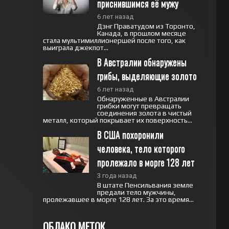
приснившимся её мужу
6 лет назад
Дэнг Праватудом из Торонто,
Канада, в прошлом месяце
стала мультимиллионершей после того, как
выиграла джекпот...
В Австралии обнаружены 
грибы, выделяющие золото
6 лет назад
Обнаруженные в Австралии
грибки могут превращать
соединения золота в чистый
металл, который покрывает их поверхность...
В США похоронили 
человека, тело которого 
пролежало в морге 128 лет
3 года назад
В штате Пенсильвания земле
предали тело мужчины,
пролежавшее в морге 128 лет. За это время...
ОБЛАКО МЕТОК