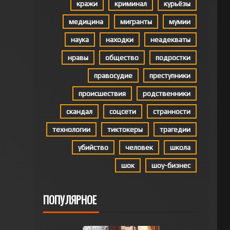
кражи
криминал
курьёзы
медицина
мигранты
мумии
наука
находки
неадекваты
нравы
общество
подростки
правосудие
преступники
происшествия
родственники
скандал
соцсети
странности
технологии
тиктокеры
трагедии
убийство
человек
школа
шок
шоу-бизнес
ПОПУЛЯРНОЕ