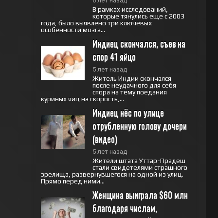
6 лет назад
В рамках исследований,
которые тянулись еще с 2003
года, было выявлено три ключевых
особенности мозга...
Индиец скончался, съев на 
спор 41 яйцо
5 лет назад
Житель Индии скончался
после неудачного для себя
спора на тему поедания
куриных яиц на скорость,...
Индиец нёс по улице 
отрубленную голову дочери 
(видео)
5 лет назад
Жители штата Уттар-Прадеш
стали свидетелями страшного
зрелища, развернувшегося на одной из улиц.
Прямо перед ними...
Женщина выиграла $60 млн 
благодаря числам, 