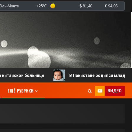
кой больнице
В Пакистане родился младенец с двумя
ЕЩЁ РУБРИКИ
ВИДЕО