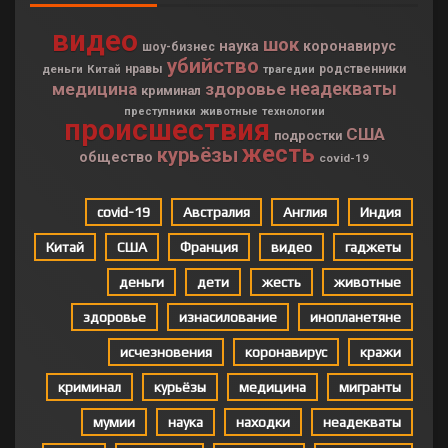
видео
шок
наука
коронавирус
шоу-бизнес
убийство
деньги
Китай
нравы
родственники
трагедии
неадекваты
медицина
здоровье
криминал
преступники
животные
технологии
происшествия
США
подростки
жесть
курьёзы
общество
covid-19
covid-19
Австралия
Англия
Индия
Китай
США
Франция
видео
гаджеты
деньги
дети
жесть
животные
здоровье
изнасилование
инопланетяне
исчезновения
коронавирус
кражи
криминал
курьёзы
медицина
мигранты
мумии
наука
находки
неадекваты