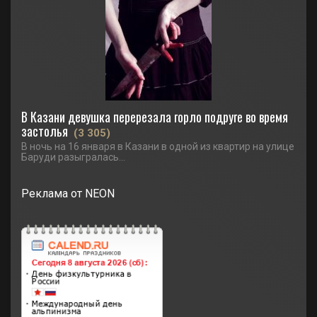
В Казани девушка перерезала горло подруге во время
застолья
(3 305)
В ночь на 16 января в Казани в одной из квартир на улице
Баруди разыгралась...
Реклама от NEON