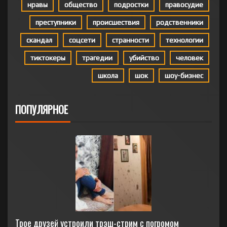
нравы
общество
подростки
правосудие
преступники
происшествия
родственники
скандал
соцсети
странности
технологии
тиктокеры
трагедии
убийство
человек
школа
шок
шоу-бизнес
ПОПУЛЯРНОЕ
Трое друзей устроили трэш-стрим с погромом