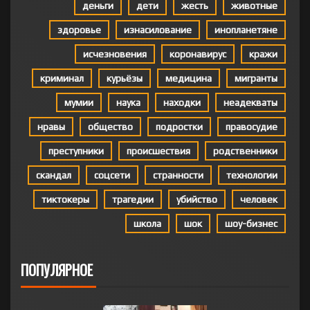
деньги
дети
жесть
животные
здоровье
изнасилование
инопланетяне
исчезновения
коронавирус
кражи
криминал
курьёзы
медицина
мигранты
мумии
наука
находки
неадекваты
нравы
общество
подростки
правосудие
преступники
происшествия
родственники
скандал
соцсети
странности
технологии
тиктокеры
трагедии
убийство
человек
школа
шок
шоу-бизнес
ПОПУЛЯРНОЕ