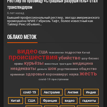
Рестлер по прозвищу «Страшный разрушитель» стал 
трансгендером
6 лет назад
Бывший профессиональный рестлер, звезда американского
промоушена WWE Гэбриэль Тафт, более известный как
Тайлер Рекс объявил...
ОБЛАКО МЕТОК
видео
США
подростки
Китай
технологии
происшествия
убийство
шоу-бизнес
курьёзы
медицина
нравы
животные
трагедии
неадекваты
шок
общество
деньги
родственники
жесть
здоровье
коронавирус
наука
криминал
covid-19
преступники
covid-19
Австралия
Англия
Индия
Китай
США
Франция
видео
гаджеты