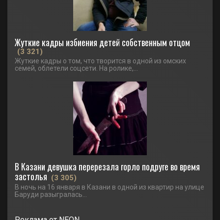
Жуткие кадры избиения детей собственным отцом
(3 321)
Жуткие кадры о том, что творится в одной из омских
семей, облетели соцсети. На ролике,...
В Казани девушка перерезала горло подруге во время
застолья
(3 305)
В ночь на 16 января в Казани в одной из квартир на улице
Баруди разыгралась...
Реклама от NEON