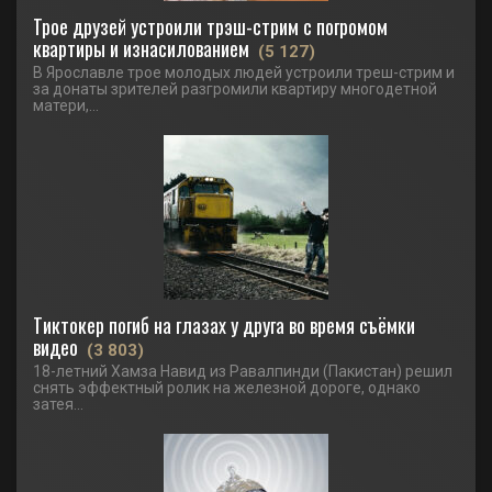
Трое друзей устроили трэш-стрим с погромом
квартиры и изнасилованием
(5 127)
В Ярославле трое молодых людей устроили треш-стрим и
за донаты зрителей разгромили квартиру многодетной
матери,...
Тиктокер погиб на глазах у друга во время съёмки
видео
(3 803)
18-летний Хамза Навид из Равалпинди (Пакистан) решил
снять эффектный ролик на железной дороге, однако
затея...