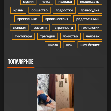
мумии
наука
находки
неадекваты
нравы
общество
подростки
правосудие
преступники
происшествия
родственники
скандал
соцсети
странности
технологии
тиктокеры
трагедии
убийство
человек
школа
шок
шоу-бизнес
ПОПУЛЯРНОЕ