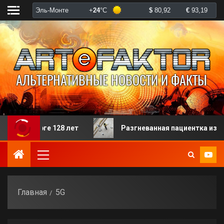
в морге 128 лет
Разгневанная пациентка избила роб
Главная
5G