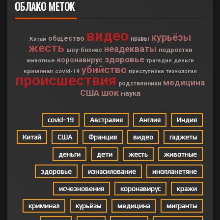
ОБЛАКО МЕТОК
видео
курьёзы
общество
Китай
нравы
жесть
неадекваты
подростки
шоу-бизнес
здоровье
коронавирус
деньги
животные
трагедии
убийство
криминал
covid-19
преступники
технологии
происшествия
медицина
родственники
шок
США
наука
covid-19
Австралия
Англия
Индия
Китай
США
Франция
видео
гаджеты
деньги
дети
жесть
животные
здоровье
изнасилование
инопланетяне
исчезновения
коронавирус
кражи
криминал
курьёзы
медицина
мигранты