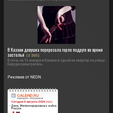
В Казани девушка перерезала горло подруге во время
застолья
(3 305)
В ночь на 16 января в Казани в одной из квартир на улице
Баруди разыгралась...
Реклама от NEON