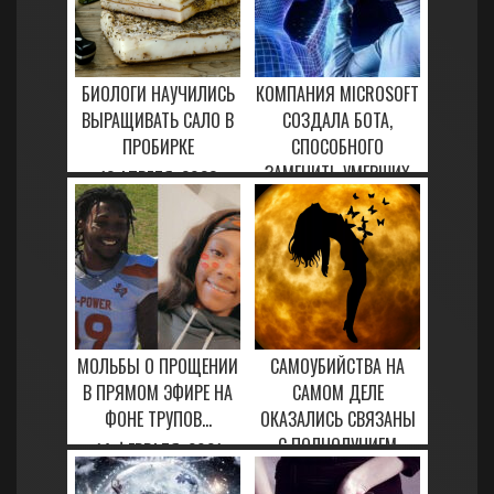
БИОЛОГИ НАУЧИЛИСЬ
КОМПАНИЯ MICROSOFT
ВЫРАЩИВАТЬ САЛО В
СОЗДАЛА БОТА,
ПРОБИРКЕ
СПОСОБНОГО
ЗАМЕНИТЬ УМЕРШИХ
12 АПРЕЛЯ, 2023
ЛЮДЕЙ
24 ЯНВАРЯ, 2021
МОЛЬБЫ О ПРОЩЕНИИ
САМОУБИЙСТВА НА
В ПРЯМОМ ЭФИРЕ НА
САМОМ ДЕЛЕ
ФОНЕ ТРУПОВ...
ОКАЗАЛИСЬ СВЯЗАНЫ
С ПОЛНОЛУНИЕМ
14 ФЕВРАЛЯ, 2021
12 АПРЕЛЯ, 2023