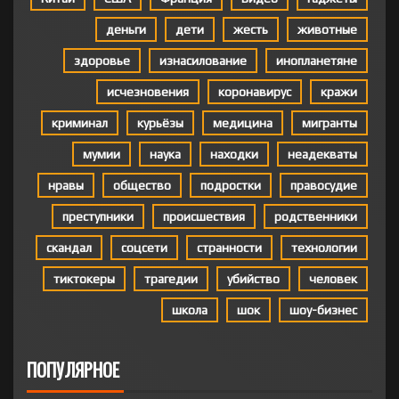
деньги
дети
жесть
животные
здоровье
изнасилование
инопланетяне
исчезновения
коронавирус
кражи
криминал
курьёзы
медицина
мигранты
мумии
наука
находки
неадекваты
нравы
общество
подростки
правосудие
преступники
происшествия
родственники
скандал
соцсети
странности
технологии
тиктокеры
трагедии
убийство
человек
школа
шок
шоу-бизнес
ПОПУЛЯРНОЕ