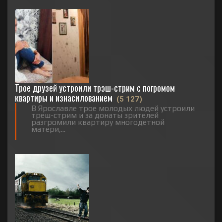
Трое друзей устроили трэш-стрим с погромом
квартиры и изнасилованием
(5 127)
В Ярославле трое молодых людей устроили
треш-стрим и за донаты зрителей
разгромили квартиру многодетной
матери,...