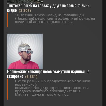
Тиктокер погиб на глазах у друга во время съёмки
видео
(3 803)
18-летний Хамза Навид из Равалпинди
(Пакистан) решил снять эффектный ролик на
железной дороге, однако затея...
Норвежских конспирологов возмутили надписи на
газировке
(3 331)
В сети розничных продуктовых магазинов
норвежской
компании Norgesgruppen приостановлена
продажа напитков производителя O.
Mathisen. Дело в том, что, по...