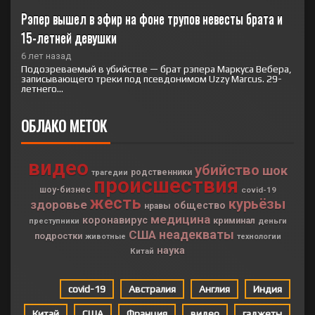
Рэпер вышел в эфир на фоне трупов невесты брата и 
15-летней девушки
6 лет назад
Подозреваемый в убийстве — брат рэпера Маркуса Вебера,
записывающего треки под псевдонимом Uzzy Marcus. 29-
летнего...
ОБЛАКО МЕТОК
видео
убийство
шок
родственники
трагедии
происшествия
шоу-бизнес
covid-19
жесть
курьёзы
здоровье
общество
нравы
медицина
коронавирус
криминал
деньги
преступники
неадекваты
США
подростки
животные
технологии
наука
Китай
covid-19
Австралия
Англия
Индия
Китай
США
Франция
видео
гаджеты