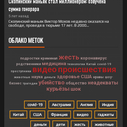
Скопинский маньяк стал миллионером: озвучена 
сумма гонорара
5 лет назад
Скопинский маньяк Виктор Мохов недавно оказался на
свободе, проведя в тюрьме 17 лет. В 2000...
ОБЛАКО МЕТОК
жесть
коронавирус
подростки
криминал
медицина
родственники
Китай
covid-19
технологии
видео
происшествия
преступники
здоровье
США
наука
деньги
нравы
шоу-
животные
убийство
неадекваты
общество
бизнес
трагедии
курьёзы
шок
covid-19
Австралия
Англия
Индия
Китай
США
Франция
видео
гаджеты
деньги
дети
жесть
животные