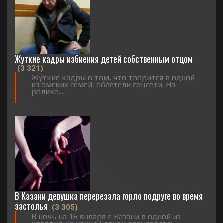
Жуткие кадры избиения детей собственным отцом
(3 321)
Жуткие кадры о том, что творится в одной
из омских семей, облетели соцсети. На
ролике,...
В Казани девушка перерезала горло подруге во время
застолья
(3 305)
В ночь на 16 января в Казани в одной из