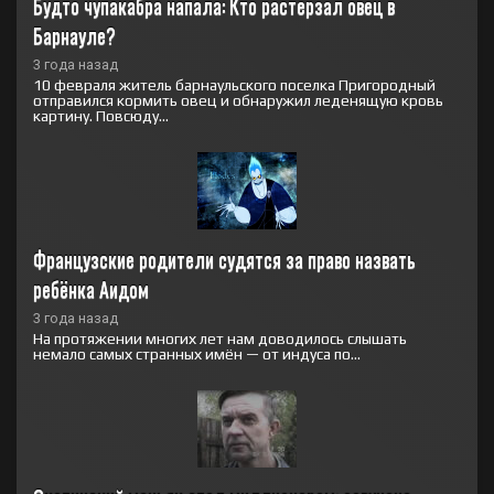
Будто чупакабра напала: Кто растерзал овец в 
Барнауле?
3 года назад
10 февраля житель барнаульского поселка Пригородный
отправился кормить овец и обнаружил леденящую кровь
картину. Повсюду...
Французские родители судятся за право назвать 
ребёнка Аидом
3 года назад
На протяжении многих лет нам доводилось слышать
немало самых странных имён — от индуса по...