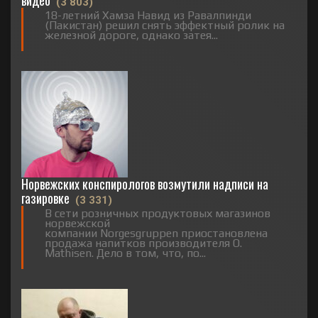
видео
(3 803)
18-летний Хамза Навид из Равалпинди
(Пакистан) решил снять эффектный ролик на
железной дороге, однако затея...
Норвежских конспирологов возмутили надписи на
газировке
(3 331)
В сети розничных продуктовых магазинов
норвежской
компании Norgesgruppen приостановлена
продажа напитков производителя O.
Mathisen. Дело в том, что, по...