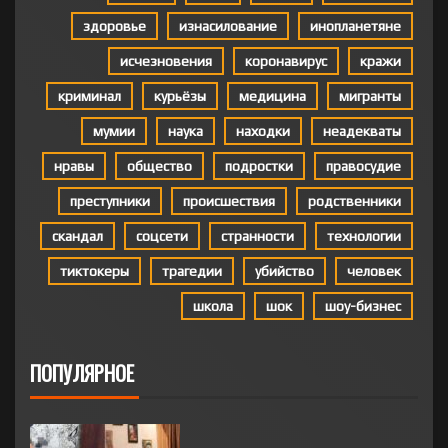
здоровье
изнасилование
инопланетяне
исчезновения
коронавирус
кражи
криминал
курьёзы
медицина
мигранты
мумии
наука
находки
неадекваты
нравы
общество
подростки
правосудие
преступники
происшествия
родственники
скандал
соцсети
странности
технологии
тиктокеры
трагедии
убийство
человек
школа
шок
шоу-бизнес
ПОПУЛЯРНОЕ