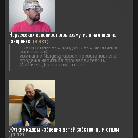
Норвежских конспирологов возмутили надписи на
газировке
(3 331)
В сети розничных продуктовых магазинов
норвежской
компании Norgesgruppen приостановлена
продажа напитков производителя O.
Mathisen. Дело в том, что, по...
Жуткие кадры избиения детей собственным отцом
(3 321)