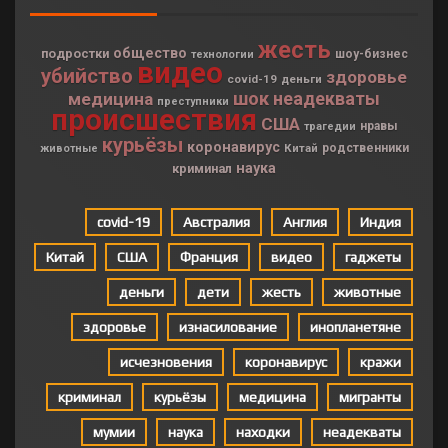
жесть
общество
подростки
шоу-бизнес
технологии
видео
убийство
здоровье
covid-19
деньги
шок
неадекваты
медицина
преступники
происшествия
США
нравы
трагедии
курьёзы
коронавирус
Китай
родственники
животные
наука
криминал
covid-19
Австралия
Англия
Индия
Китай
США
Франция
видео
гаджеты
деньги
дети
жесть
животные
здоровье
изнасилование
инопланетяне
исчезновения
коронавирус
кражи
криминал
курьёзы
медицина
мигранты
мумии
наука
находки
неадекваты