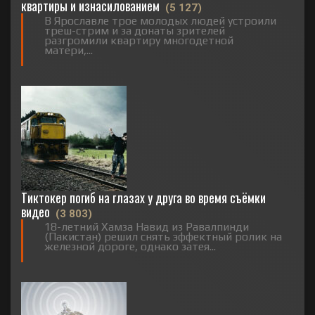
квартиры и изнасилованием
(5 127)
В Ярославле трое молодых людей устроили
треш-стрим и за донаты зрителей
разгромили квартиру многодетной
матери,...
Тиктокер погиб на глазах у друга во время съёмки
видео
(3 803)
18-летний Хамза Навид из Равалпинди
(Пакистан) решил снять эффектный ролик на
железной дороге, однако затея...