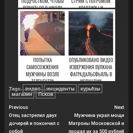
ПОДРОСТКОМ, ЧТОБЫ
СТРИМ С ПОГРОМОМ
ВЕРНУТЬСЯ В ШКОЛУ
КВАРТИРЫ И
ИЗНАСИЛОВАНИЕМ
24 МАРТА, 2023
27 МАРТА, 2021
ПОПЫТКА
ОПУБЛИКОВАНО ВИДЕО
САМОСОЖЖЕНИЯ
ИЗВЕРЖЕНИЯ ВУЛКАНА
МУЖЧИНЫ ВОЗЛЕ
ФАГРАДАЛЬСФЬЯЛЬ В
ТЕЛЕЦЕНТРА
ИСЛАНДИИ
"ОСТАНКИНО" (ВИДЕО)
видео
инциденты
курьёзы
Tags:
24 МАРТА, 2021
магазин
Псков
1 МАРТА, 2021
Previous
Next
Отец застрелил двух
Мужчина украл мощи
дочерей и покончил с
Матроны Московской и
собой
продал их за 500 рублей