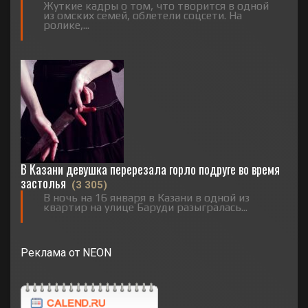
Жуткие кадры о том, что творится в одной
из омских семей, облетели соцсети. На
ролике,...
В Казани девушка перерезала горло подруге во время
застолья
(3 305)
В ночь на 16 января в Казани в одной из
квартир на улице Баруди разыгралась...
Реклама от NEON