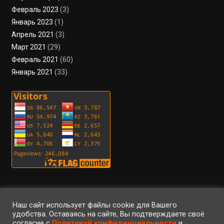
Февраль 2023
(3)
Январь 2023
(1)
Апрель 2021
(3)
Март 2021
(29)
Февраль 2021
(60)
Январь 2021
(33)
Пользовательское соглашение
Политика конфиденциальности
Условия использования файлов cookie
Вход
Регистрация
RSS
Наш сайт использует файлы cookie для Вашего
удобства. Оставаясь на сайте, Вы подтверждаете своё
согласие с
Политикой конфиденциальности
и
©2023 • ArteFaktor • Все права защищены • Использование материалов