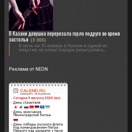
В Казани девушка перерезала горло подруге во время
застолья
(3 305)
В ночь на 16 января в Казани в одной из
квартир на улице Баруди разыгралась...
Реклама от NEON