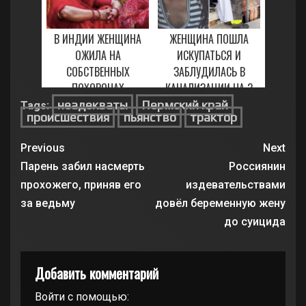
В ИНДИИ ЖЕНЩИНА
ЖЕНЩИНА ПОШЛА
ОЖИЛА НА
ИСКУПАТЬСЯ И
СОБСТВЕННЫХ
ЗАБЛУДИЛАСЬ В
ПОХОРОНАХ
КАНАЛИЗАЦИИ НА 3
НЕДЕЛИ
неадекваты
Пермский край
Tags:
27 ЯНВАРЯ, 2021
происшествия
пьянство
трактор
1 АПРЕЛЯ, 2021
Previous
Next
Парень забил насмерть
Россиянин
прохожего, приняв его
издевательствами
за ведьму
довёл беременную жену
до суицида
Добавить комментарий
Войти с помощью: