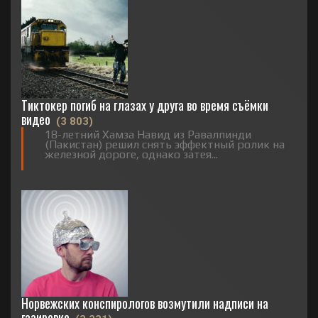
Тиктокер погиб на глазах у друга во время съёмки
видео
(3 803)
18-летний Хамза Навид из Равалпинди
(Пакистан) решил снять эффектный ролик на
железной дороге, однако затея...
Норвежских конспирологов возмутили надписи на
газировке