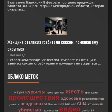
В магазины Башкирии 8 февраля поступила продукция
паштета ООО «Гран-Мэр» из Белгородской области, которая
оказалась...
Женщина отвлекла грабителя сексом, помешав ему 
скрыться
6 лет назад
В словацком городе Братислава неизвестная женщина
занялась сексом с грабителем и помешала ему скрыться с...
ОБЛАКО МЕТОК
жесть
курьёзы
наука
преступники
трагедии
происшествия
здоровье
родственники
неадекваты
США
криминал
деньги
Китай
шоу-бизнес
видео
убийство
covid-19
технологии