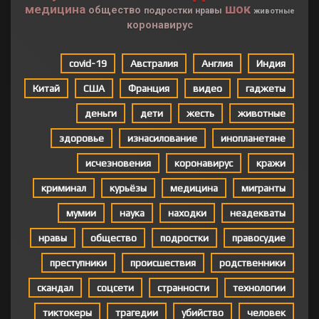
шок
медицина
общество
подростки
нравы
животные
коронавирус
covid-19
Австралия
Англия
Индия
Китай
США
Франция
видео
гаджеты
деньги
дети
жесть
животные
здоровье
изнасилование
инопланетяне
исчезновения
коронавирус
кражи
криминал
курьёзы
медицина
мигранты
мумии
наука
находки
неадекваты
нравы
общество
подростки
правосудие
преступники
происшествия
родственники
скандал
соцсети
странности
технологии
тиктокеры
трагедии
убийство
человек