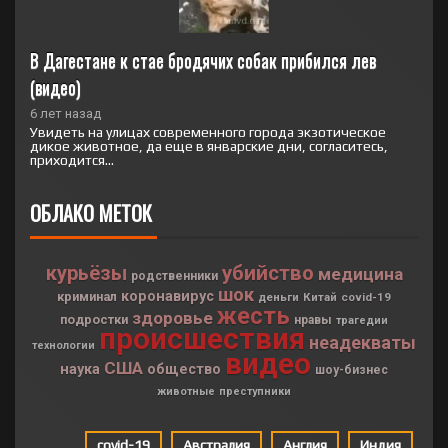
В Дагестане к стае бродячих собак прибился лев 
(видео)
6 лет назад
Увидеть на улицах современного города экзотическое
дикое животное, да еще в январские дни, согласитесь,
приходится...
ОБЛАКО МЕТОК
курьёзы
убийство
медицина
родственники
шок
коронавирус
криминал
деньги
Китай
covid-19
жесть
здоровье
подростки
нравы
трагедии
происшествия
неадекваты
технологии
видео
США
наука
общество
шоу-бизнес
животные
преступники
covid-19
Австралия
Англия
Индия