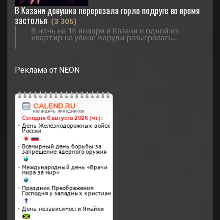
В Казани девушка перерезала горло подруге во время
застолья
(3 305)
В ночь на 16 января в Казани в одной из
квартир на улице Баруди разыгралась...
Реклама от NEON