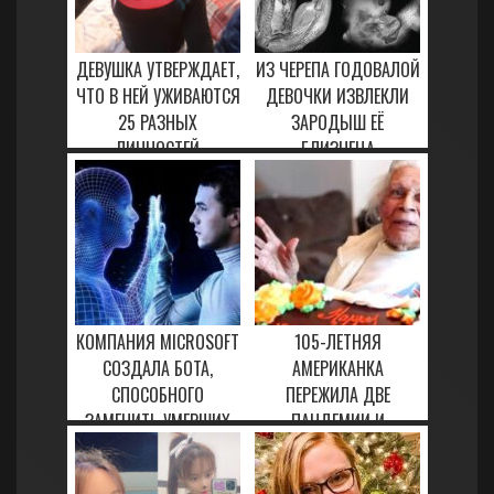
ДЕВУШКА УТВЕРЖДАЕТ,
ИЗ ЧЕРЕПА ГОДОВАЛОЙ
ЧТО В НЕЙ УЖИВАЮТСЯ
ДЕВОЧКИ ИЗВЛЕКЛИ
25 РАЗНЫХ
ЗАРОДЫШ ЕЁ
ЛИЧНОСТЕЙ
БЛИЗНЕЦА
18 ФЕВРАЛЯ, 2021
13 МАРТА, 2023
КОМПАНИЯ MICROSOFT
105-ЛЕТНЯЯ
СОЗДАЛА БОТА,
АМЕРИКАНКА
СПОСОБНОГО
ПЕРЕЖИЛА ДВЕ
ЗАМЕНИТЬ УМЕРШИХ
ПАНДЕМИИ И
ЛЮДЕЙ
ПОБЕДИЛА COVID-19
24 ЯНВАРЯ, 2021
5 МАРТА, 2021