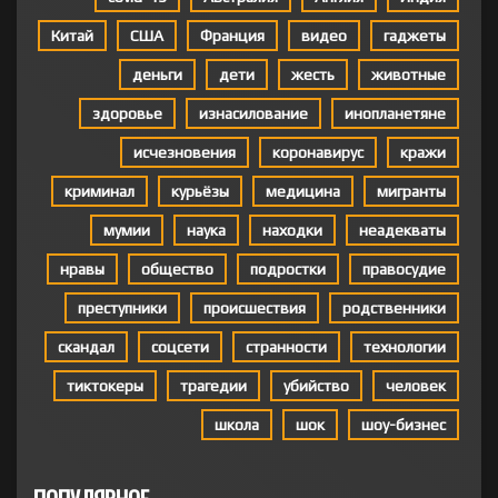
Китай
США
Франция
видео
гаджеты
деньги
дети
жесть
животные
здоровье
изнасилование
инопланетяне
исчезновения
коронавирус
кражи
криминал
курьёзы
медицина
мигранты
мумии
наука
находки
неадекваты
нравы
общество
подростки
правосудие
преступники
происшествия
родственники
скандал
соцсети
странности
технологии
тиктокеры
трагедии
убийство
человек
школа
шок
шоу-бизнес