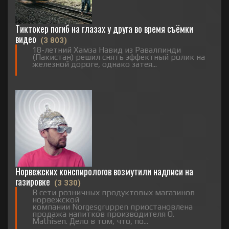
Тиктокер погиб на глазах у друга во время съёмки
видео
(3 803)
18-летний Хамза Навид из Равалпинди
(Пакистан) решил снять эффектный ролик на
железной дороге, однако затея...
Норвежских конспирологов возмутили надписи на
газировке
(3 330)
В сети розничных продуктовых магазинов
норвежской
компании Norgesgruppen приостановлена
продажа напитков производителя O.
Mathisen. Дело в том, что, по...