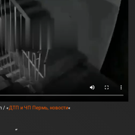
 / «
ДТП и ЧП Пермь, новости
«