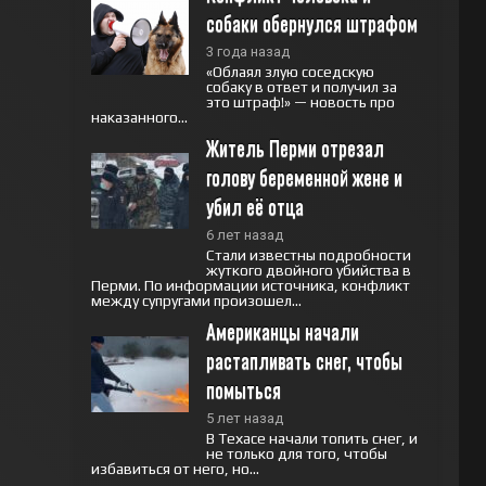
собаки обернулся штрафом
3 года назад
«Облаял злую соседскую
собаку в ответ и получил за
это штраф!» — новость про
наказанного...
Житель Перми отрезал 
голову беременной жене и 
убил её отца
6 лет назад
Стали известны подробности
жуткого двойного убийства в
Перми. По информации источника, конфликт
между супругами произошел...
Американцы начали 
растапливать снег, чтобы 
помыться
5 лет назад
В Техасе начали топить снег, и
не только для того, чтобы
избавиться от него, но...