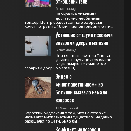
отношений геев
6 лет назад
На Украине объявили
достаточно необычный
тендер. Центр общественного здоровья
хочет потратить 10 миллионов гривен (почти...
Уставшие от шума псковичи 
заварили дверь в магазин
5 лет назад
Неизвестные жители Пскова
устали от шумящих грузчиков
в супермаркете «Магнит» и
заварили дверь в магазин,...
Видео с 
«инопланетянином» из 
Боливии вызвало немало 
вопросов
3 года назад
Короткий видеоклип о том, что некоторые
называют инопланетным существом, недавно
разошелся по Сети. Было бы...
Конфликт человека и 