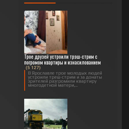
Трое друзей устроили трэш-стрим с
погромом квартиры и изнасилованием
(5 127)
В Ярославле трое молодых людей
устроили треш-стрим и за донаты
зрителей разгромили квартиру
многодетной матери,...