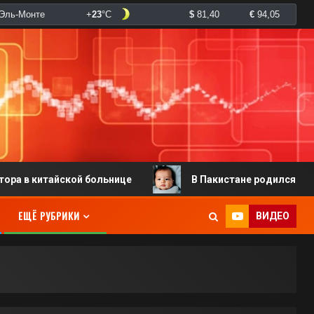
йской больнице
В Пакистане родился младенец с дву
ЕЩЁ РУБРИКИ
ВИДЕО