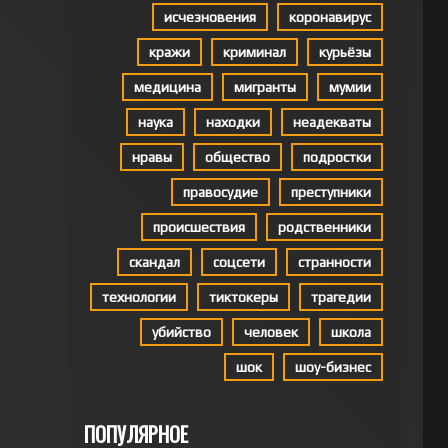
исчезновения
коронавирус
кражи
криминал
курьёзы
медицина
мигранты
мумии
наука
находки
неадекваты
нравы
общество
подростки
правосудие
преступники
происшествия
родственники
скандал
соцсети
странности
технологии
тиктокеры
трагедии
убийство
человек
школа
шок
шоу-бизнес
ПОПУЛЯРНОЕ