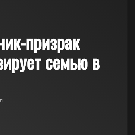
ник-призрак
зирует семью в
21