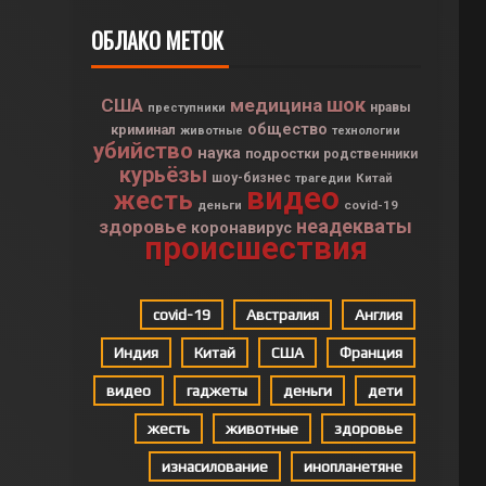
ОБЛАКО МЕТОК
шок
США
медицина
нравы
преступники
общество
криминал
животные
технологии
убийство
наука
подростки
родственники
курьёзы
шоу-бизнес
Китай
трагедии
видео
жесть
деньги
covid-19
неадекваты
здоровье
коронавирус
происшествия
covid-19
Австралия
Англия
Индия
Китай
США
Франция
видео
гаджеты
деньги
дети
жесть
животные
здоровье
изнасилование
инопланетяне