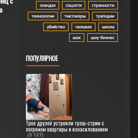
нец с
скандал
соцсети
странности
а
технологии
тиктокеры
трагедии
убийство
человек
школа
шок
шоу-бизнес
ПОПУЛЯРНОЕ
Трое друзей устроили трэш-стрим с
погромом квартиры и изнасилованием
(5 127)