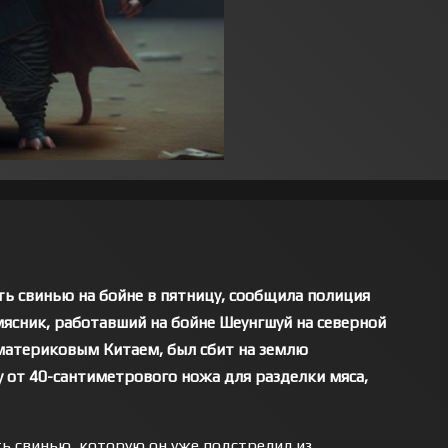
ть свинью на бойне в пятницу, сообщила полиция
мясник, работавший на бойне Шеунгшуй на северной
 материковым Китаем, был сбит на землю
 от 40-сантиметрового ножа для разделки мяса,
ть свинью, которую он уже подстрелил из