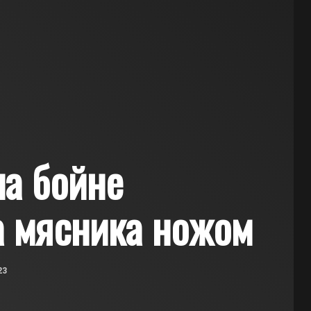
на бойне
а мясника ножом
23