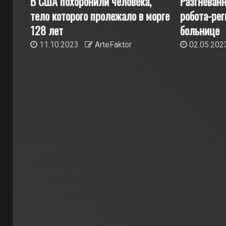
В США похоронили человека,
Разгневан
тело которого пролежало в морге
робота-рег
128 лет
больнице
11.10.2023
ArteFaktor
02.05.20