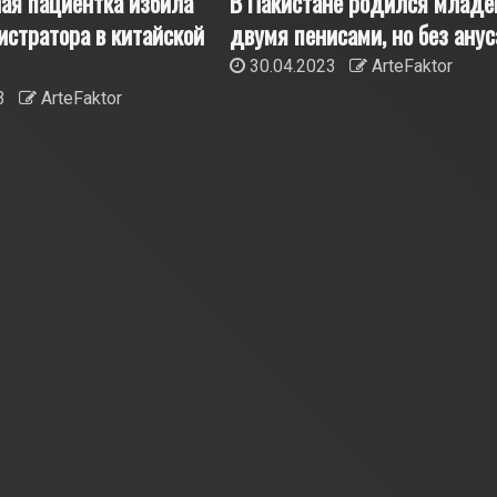
ная пациентка избила
В Пакистане родился младе
истратора в китайской
двумя пенисами, но без анус
30.04.2023
ArteFaktor
23
ArteFaktor