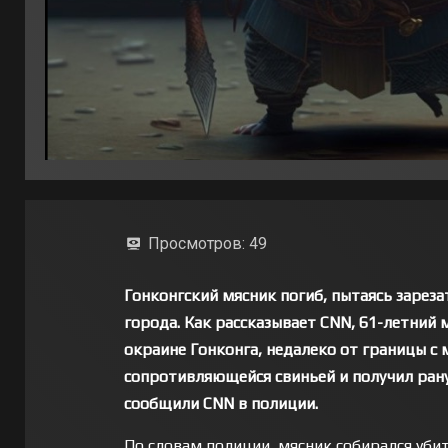
Просмотров:
49
Гонконгский мясник погиб, пытаясь зареза
города. Как рассказывает CNN, 61-летний 
окраине Гонконга, недалеко от границы с
сопротивляющейся свиньей и получил рану
сообщили CNN в полиции.
По словам полиции, мясник собирался уби