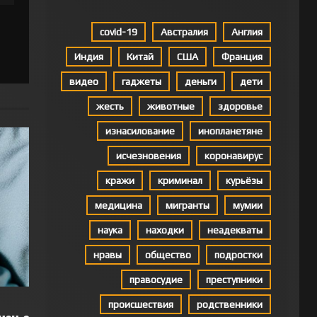
covid-19
Австралия
Англия
Индия
Китай
США
Франция
видео
гаджеты
деньги
дети
жесть
животные
здоровье
изнасилование
инопланетяне
исчезновения
коронавирус
кражи
криминал
курьёзы
медицина
мигранты
мумии
наука
находки
неадекваты
нравы
общество
подростки
правосудие
преступники
происшествия
родственники