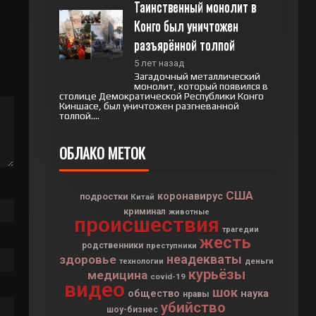
Таинственный монолит в 
Конго был уничтожен 
разъярённой толпой
5 лет назад
Загадочный металлический
монолит, который появился в
столице Демократической Республики Конго
Киншасе, был уничтожен разгневанной
толпой....
ОБЛАКО МЕТОК
США
коронавирус
подростки
Китай
криминал
животные
происшествия
трагедии
жесть
родственники
преступники
неадекваты
здоровье
деньги
технологии
курьёзы
медицина
covid-19
видео
шок
общество
наука
нравы
убийство
шоу-бизнес