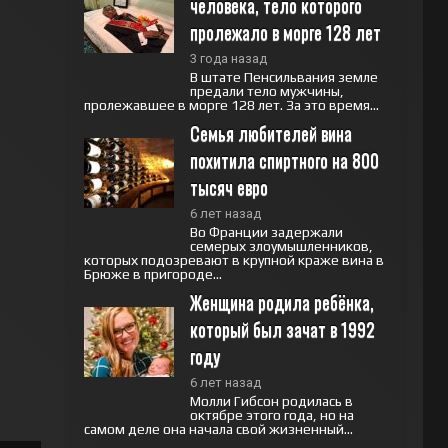
человека, тело которого 
пролежало в морге 128 лет
3 года назад
В штате Пенсильвания земле
предали тело мужчины,
пролежавшее в морге 128 лет. За это время...
Семья любителей вина 
похитила спиртного на 800 
тысяч евро
6 лет назад
Во Франции задержали
семерых злоумышленников,
которых подозревают в крупной краже вина в
Брюже в пригороде...
Женщина родила ребёнка, 
который был зачат в 1992 
году
6 лет назад
Молли Гибсон родилась в
октябре этого года, но на
самом деле она начала свой жизненный...