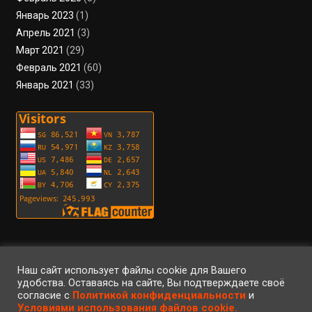
Январь 2023
(1)
Апрель 2021
(3)
Март 2021
(29)
Февраль 2021
(60)
Январь 2021
(33)
Пользовательское соглашение
Политика конфиденциальности
Условия использования файлов cookie
Вход
Регистрация
RSS
Наш сайт использует файлы cookie для Вашего
удобства. Оставаясь на сайте, Вы подтверждаете своё
согласие с
Политикой конфиденциальности
и
©2023 • ArteFaktor • Все права защищены • Использование материалов
Условиями использования файлов cookie.
сайта регулируется законом об авторском праве •
|