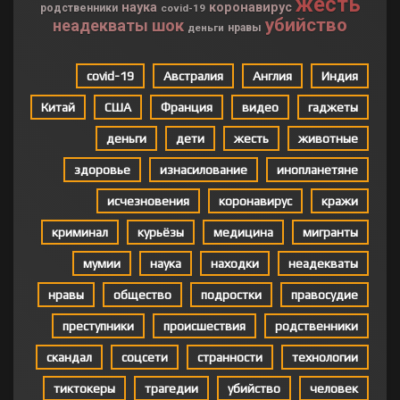
жесть
наука
коронавирус
родственники
covid-19
убийство
неадекваты
шок
деньги
нравы
covid-19
Австралия
Англия
Индия
Китай
США
Франция
видео
гаджеты
деньги
дети
жесть
животные
здоровье
изнасилование
инопланетяне
исчезновения
коронавирус
кражи
криминал
курьёзы
медицина
мигранты
мумии
наука
находки
неадекваты
нравы
общество
подростки
правосудие
преступники
происшествия
родственники
скандал
соцсети
странности
технологии
тиктокеры
трагедии
убийство
человек