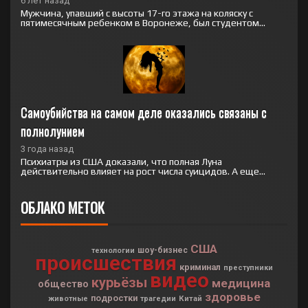
6 лет назад
Мужчина, упавший с высоты 17-го этажа на коляску с
пятимесячным ребенком в Воронеже, был студентом...
Самоубийства на самом деле оказались связаны с 
полнолунием
3 года назад
Психиатры из США доказали, что полная Луна
действительно влияет на рост числа суицидов. А еще...
ОБЛАКО МЕТОК
США
шоу-бизнес
технологии
происшествия
криминал
преступники
видео
курьёзы
медицина
общество
здоровье
подростки
Китай
животные
трагедии