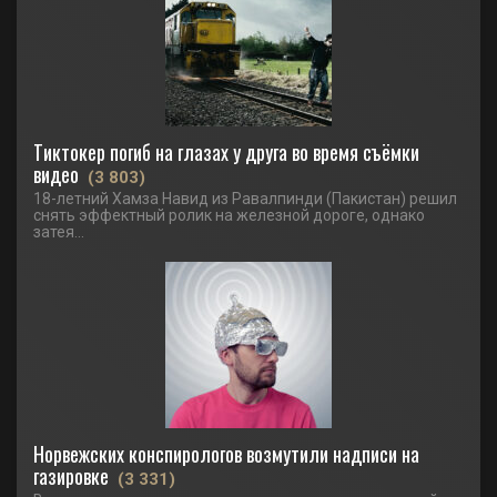
Тиктокер погиб на глазах у друга во время съёмки
видео
(3 803)
18-летний Хамза Навид из Равалпинди (Пакистан) решил
снять эффектный ролик на железной дороге, однако
затея...
Норвежских конспирологов возмутили надписи на
газировке
(3 331)