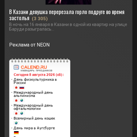
В Казани девушка перерезала горло подруге во время
застолья
(3 305)
В ночь на 16 января в Казани в одной из квартир на улице
Баруди разыгралась...
Реклама от NEON