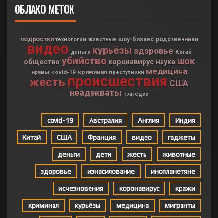
ОБЛАКО МЕТОК
подростки
шоу-бизнес
родственники
технологии
животные
видео
курьёзы
здоровье
деньги
Китай
убийство
шок
общество
коронавирус
наука
медицина
криминал
нравы
covid-19
преступники
происшествия
жесть
США
неадекваты
трагедии
covid-19
Австралия
Англия
Индия
Китай
США
Франция
видео
гаджеты
деньги
дети
жесть
животные
здоровье
изнасилование
инопланетяне
исчезновения
коронавирус
кражи
криминал
курьёзы
медицина
мигранты