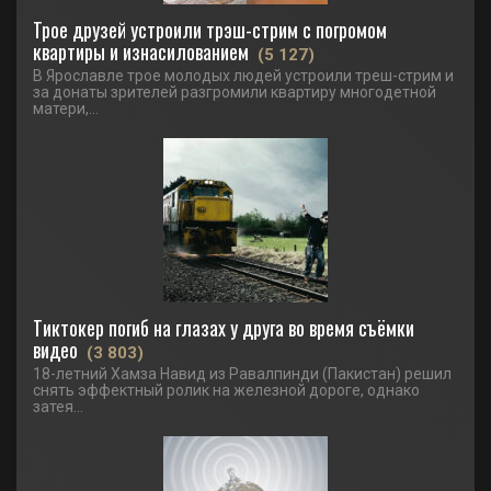
Трое друзей устроили трэш-стрим с погромом
квартиры и изнасилованием
(5 127)
В Ярославле трое молодых людей устроили треш-стрим и
за донаты зрителей разгромили квартиру многодетной
матери,...
Тиктокер погиб на глазах у друга во время съёмки
видео
(3 803)
18-летний Хамза Навид из Равалпинди (Пакистан) решил
снять эффектный ролик на железной дороге, однако
затея...