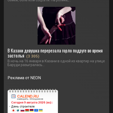
семей, облетели соцсети. На ролике,...
В Казани девушка перерезала горло подруге во время
застолья
(3 305)
В ночь на 16 января в Казани в одной из квартир на улице
Баруди разыгралась...
Реклама от NEON