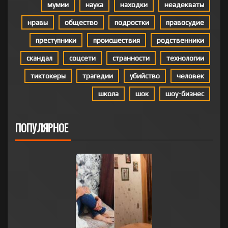
мумии
наука
находки
неадекваты
нравы
общество
подростки
правосудие
преступники
происшествия
родственники
скандал
соцсети
странности
технологии
тиктокеры
трагедии
убийство
человек
школа
шок
шоу-бизнес
ПОПУЛЯРНОЕ