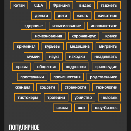
Китай
США
Франция
видео
гаджеты
деньги
дети
жесть
животные
здоровье
изнасилование
инопланетяне
исчезновения
коронавирус
кражи
криминал
курьёзы
медицина
мигранты
мумии
наука
находки
неадекваты
нравы
общество
подростки
правосудие
преступники
происшествия
родственники
скандал
соцсети
странности
технологии
тиктокеры
трагедии
убийство
человек
школа
шок
шоу-бизнес
ПОПУЛЯРНОЕ