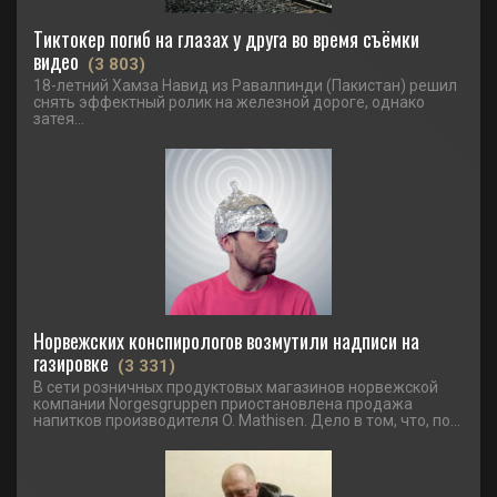
Тиктокер погиб на глазах у друга во время съёмки
видео
(3 803)
18-летний Хамза Навид из Равалпинди (Пакистан) решил
снять эффектный ролик на железной дороге, однако
затея...
Норвежских конспирологов возмутили надписи на
газировке
(3 331)
В сети розничных продуктовых магазинов норвежской
компании Norgesgruppen приостановлена продажа
напитков производителя O. Mathisen. Дело в том, что, по...