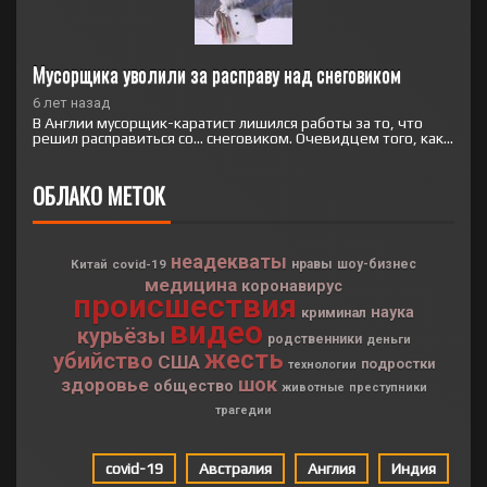
Мусорщика уволили за расправу над снеговиком
6 лет назад
В Англии мусорщик-каратист лишился работы за то, что
решил расправиться со… снеговиком. Очевидцем того, как...
ОБЛАКО МЕТОК
неадекваты
Китай
covid-19
нравы
шоу-бизнес
медицина
коронавирус
происшествия
наука
криминал
видео
курьёзы
родственники
деньги
жесть
убийство
США
подростки
технологии
шок
здоровье
общество
животные
преступники
трагедии
covid-19
Австралия
Англия
Индия