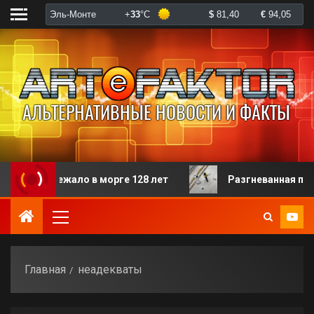
ало в морге 128 лет
Разгневанная пациентка избил
Главная
неадекваты