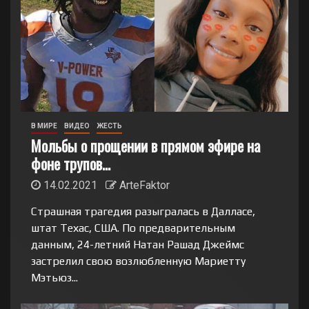
В МИРЕ
ВИДЕО
ЖЕСТЬ
Мольбы о прощении в прямом эфире на
фоне трупов…
14.02.2021
ArteFaktor
Страшная трагедия разыгралась в Далласе,
штат Техас, США. По предварительным
данным, 24-летний Натан Рашад Джеймс
застрелил свою возлюбленную Мариетту
Мэтьюз...