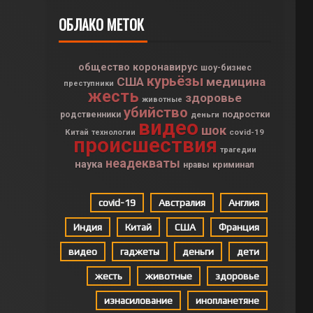
ОБЛАКО МЕТОК
общество
коронавирус
шоу-бизнес
курьёзы
США
медицина
преступники
жесть
здоровье
животные
убийство
подростки
родственники
деньги
видео
шок
Китай
covid-19
технологии
происшествия
трагедии
неадекваты
наука
криминал
нравы
covid-19
Австралия
Англия
Индия
Китай
США
Франция
видео
гаджеты
деньги
дети
жесть
животные
здоровье
изнасилование
инопланетяне