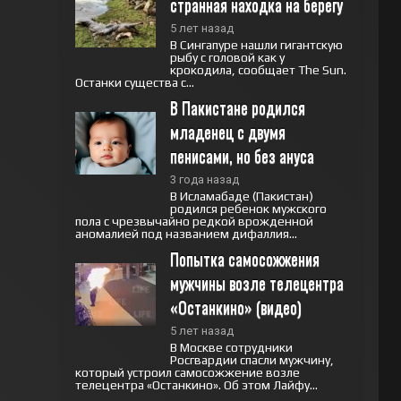
странная находка на берегу
5 лет назад
В Сингапуре нашли гигантскую
рыбу с головой как у
крокодила, сообщает The Sun.
Останки существа с...
В Пакистане родился 
младенец с двумя 
пенисами, но без ануса
3 года назад
В Исламабаде (Пакистан)
родился ребенок мужского
пола с чрезвычайно редкой врожденной
аномалией под названием дифаллия...
Попытка самосожжения 
мужчины возле телецентра 
«Останкино» (видео)
5 лет назад
В Москве сотрудники
Росгвардии спасли мужчину,
который устроил самосожжение возле
телецентра «Останкино». Об этом Лайфу...