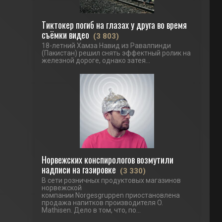
Тиктокер погиб на глазах у друга во время
съёмки видео
(3 803)
18-летний Хамза Навид из Равалпинди
(Пакистан) решил снять эффектный ролик на
железной дороге, однако затея...
Норвежских конспирологов возмутили
надписи на газировке
(3 330)
В сети розничных продуктовых магазинов
норвежской
компании Norgesgruppen приостановлена
продажа напитков производителя O.
Mathisen. Дело в том, что, по...