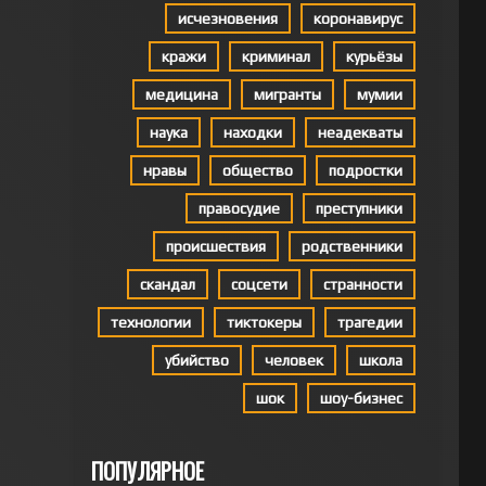
исчезновения
коронавирус
кражи
криминал
курьёзы
медицина
мигранты
мумии
наука
находки
неадекваты
нравы
общество
подростки
правосудие
преступники
происшествия
родственники
скандал
соцсети
странности
технологии
тиктокеры
трагедии
убийство
человек
школа
шок
шоу-бизнес
ПОПУЛЯРНОЕ