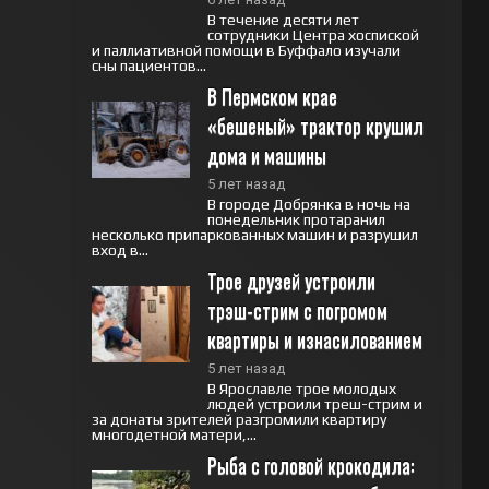
В течение десяти лет
сотрудники Центра хоспиской
и паллиативной помощи в Буффало изучали
сны пациентов...
В Пермском крае 
«бешеный» трактор крушил 
дома и машины
5 лет назад
В городе Добрянка в ночь на
понедельник протаранил
несколько припаркованных машин и разрушил
вход в...
Трое друзей устроили 
трэш-стрим с погромом 
квартиры и изнасилованием
5 лет назад
В Ярославле трое молодых
людей устроили треш-стрим и
за донаты зрителей разгромили квартиру
многодетной матери,...
Рыба с головой крокодила: 