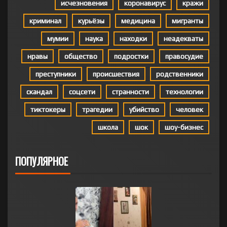
исчезновения
коронавирус
кражи
криминал
курьёзы
медицина
мигранты
мумии
наука
находки
неадекваты
нравы
общество
подростки
правосудие
преступники
происшествия
родственники
скандал
соцсети
странности
технологии
тиктокеры
трагедии
убийство
человек
школа
шок
шоу-бизнес
ПОПУЛЯРНОЕ