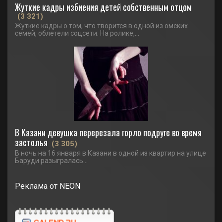
Жуткие кадры избиения детей собственным отцом
(3 321)
Жуткие кадры о том, что творится в одной из омских
семей, облетели соцсети. На ролике,...
В Казани девушка перерезала горло подруге во время
застолья
(3 305)
В ночь на 16 января в Казани в одной из квартир на улице
Баруди разыгралась...
Реклама от NEON