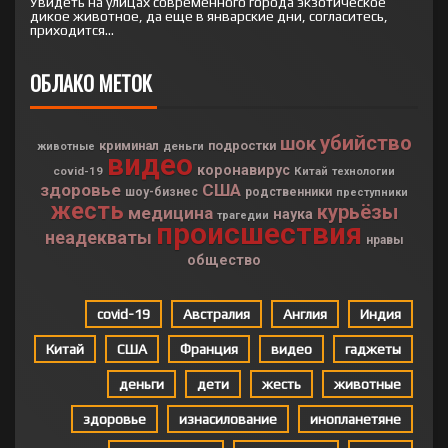
Увидеть на улицах современного города экзотическое
дикое животное, да еще в январские дни, согласитесь,
приходится...
ОБЛАКО МЕТОК
убийство
шок
криминал
подростки
деньги
животные
видео
коронавирус
covid-19
Китай
технологии
здоровье
США
шоу-бизнес
родственники
преступники
жесть
курьёзы
медицина
наука
трагедии
происшествия
неадекваты
нравы
общество
covid-19
Австралия
Англия
Индия
Китай
США
Франция
видео
гаджеты
деньги
дети
жесть
животные
здоровье
изнасилование
инопланетяне