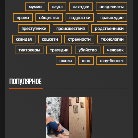
мумии
наука
находки
неадекваты
нравы
общество
подростки
правосудие
преступники
происшествия
родственники
скандал
соцсети
странности
технологии
тиктокеры
трагедии
убийство
человек
школа
шок
шоу-бизнес
ПОПУЛЯРНОЕ