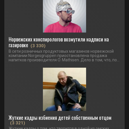
Норвежских конспирологов возмутили надписи на
газировке
(3 330)
В сети розничных продуктовых магазинов норвежской
компании Norgesgruppen приостановлена продажа
напитков производителя O. Mathisen. Дело в том, что, по...
Жуткие кадры избиения детей собственным отцом
(3 321)
Жуткие кадры о том, что творится в одной из омских