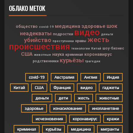
ОБЛАКО МЕТОК
шок
медицина
здоровье
общество
covid-19
видео
неадекваты
подростки
деньги
жесть
убийство
нравы
преступники
происшествия
Китай
шоу-бизнес
технологии
США
наука
коронавирус
криминал
животные
курьёзы
родственники
трагедии
covid-19
Австралия
Англия
Индия
Китай
США
Франция
видео
гаджеты
деньги
дети
жесть
животные
здоровье
изнасилование
инопланетяне
исчезновения
коронавирус
кражи
криминал
курьёзы
медицина
мигранты