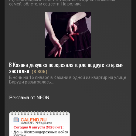
семей, облетели соцсети. На ролике,...
В Казани девушка перерезала горло подруге во время
застолья
(3 305)
В ночь на 16 января в Казани в одной из квартир на улице
Баруди разыгралась...
Реклама от NEON