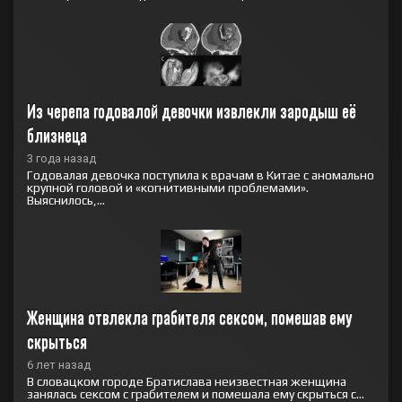
Из черепа годовалой девочки извлекли зародыш её 
близнеца
3 года назад
Годовалая девочка поступила к врачам в Китае с аномально
крупной головой и «когнитивными проблемами».
Выяснилось,...
Женщина отвлекла грабителя сексом, помешав ему 
скрыться
6 лет назад
В словацком городе Братислава неизвестная женщина
занялась сексом с грабителем и помешала ему скрыться с...