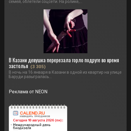
семей, облетели соцсети. На ролике,...
В Казани девушка перерезала горло подруге во время
застолья
(3 305)
В ночь на 16 января в Казани в одной из квартир на улице
Баруди разыгралась...
Реклама от NEON