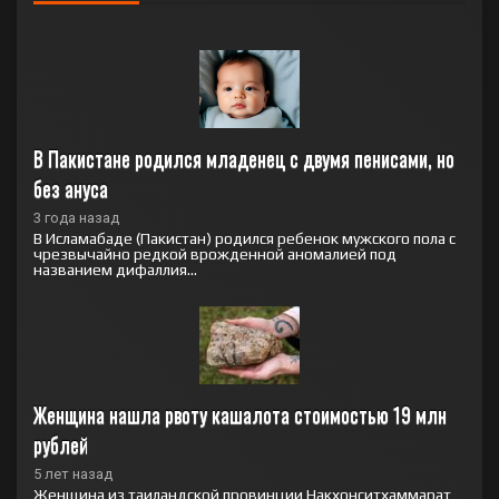
В Пакистане родился младенец с двумя пенисами, но 
без ануса
3 года назад
В Исламабаде (Пакистан) родился ребенок мужского пола с
чрезвычайно редкой врожденной аномалией под
названием дифаллия...
Женщина нашла рвоту кашалота стоимостью 19 млн 
рублей
5 лет назад
Женщина из таиландской провинции Накхонситхаммарат