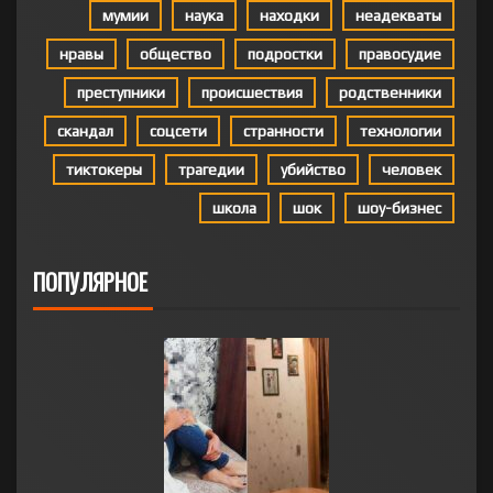
мумии
наука
находки
неадекваты
нравы
общество
подростки
правосудие
преступники
происшествия
родственники
скандал
соцсети
странности
технологии
тиктокеры
трагедии
убийство
человек
школа
шок
шоу-бизнес
ПОПУЛЯРНОЕ