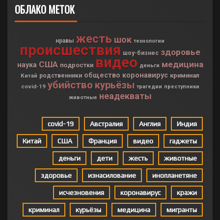
ОБЛАКО МЕТОК
жесть
шок
нравы
технологии
происшествия
здоровье
шоу-бизнес
видео
США
медицина
наука
подростки
деньги
общество
коронавирус
криминал
Китай
родственники
убийство
курьёзы
covid-19
трагедии
преступники
неадекваты
животные
covid-19
Австралия
Англия
Индия
Китай
США
Франция
видео
гаджеты
деньги
дети
жесть
животные
здоровье
изнасилование
инопланетяне
исчезновения
коронавирус
кражи
криминал
курьёзы
медицина
мигранты