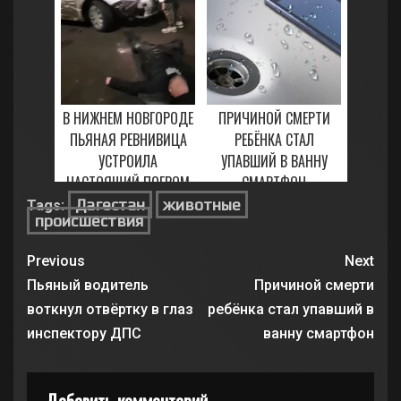
1 АПРЕЛЯ, 2021
В НИЖНЕМ НОВГОРОДЕ
ПРИЧИНОЙ СМЕРТИ
ПЬЯНАЯ РЕВНИВИЦА
РЕБЁНКА СТАЛ
УСТРОИЛА
УПАВШИЙ В ВАННУ
НАСТОЯЩИЙ ПОГРОМ
СМАРТФОН
Дагестан
животные
Tags:
2 ФЕВРАЛЯ, 2023
30 ЯНВАРЯ, 2021
происшествия
Previous
Next
Пьяный водитель
Причиной смерти
воткнул отвёртку в глаз
ребёнка стал упавший в
инспектору ДПС
ванну смартфон
Добавить комментарий