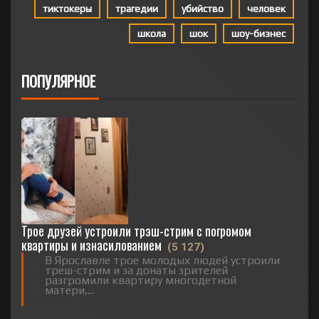
тиктокеры
трагедии
убийство
человек
школа
шок
шоу-бизнес
ПОПУЛЯРНОЕ
Трое друзей устроили трэш-стрим с погромом
квартиры и изнасилованием
(5 127)
В Ярославле трое молодых людей устроили
треш-стрим и за донаты зрителей
разгромили квартиру многодетной
матери,...