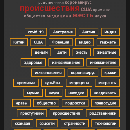
коронавирус
родственники
происшествия
США
криминал
жесть
медицина
общество
наука
covid-19
Австралия
Англия
Индия
Китай
США
Франция
видео
гаджеты
деньги
дети
жесть
животные
здоровье
изнасилование
инопланетяне
исчезновения
коронавирус
кражи
криминал
курьёзы
медицина
мигранты
мумии
наука
находки
неадекваты
нравы
общество
подростки
правосудие
преступники
происшествия
родственники
скандал
соцсети
странности
технологии