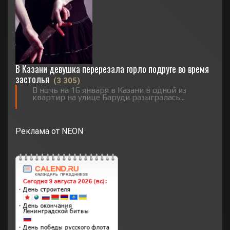
В Казани девушка перерезала горло подруге во время
застолья
(3 305)
В ночь на 16 января в Казани в одной из
квартир на улице Баруди разыгралась...
Реклама от NEON