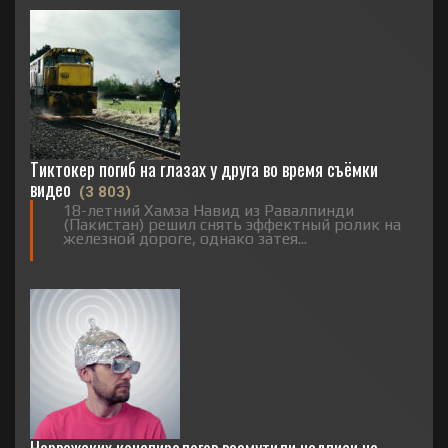
Тиктокер погиб на глазах у друга во время съёмки
видео
(3 803)
18-летний Хамза Навид из Равалпинди
(Пакистан) решил снять эффектный ролик на
железной дороге, однако затея...
Норвежских конспирологов возмутили надписи на