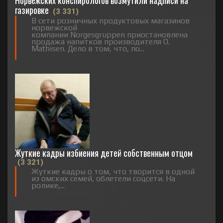
газировке
(3 331)
В сети розничных продуктовых магазинов
норвежской
компании Norgesgruppen приостановлена
продажа напитков производителя O.
Mathisen. Дело в том, что, по...
Жуткие кадры избиения детей собственным отцом
(3 321)
Жуткие кадры о том, что творится в одной
из омских семей, облетели соцсети. На
ролике,...