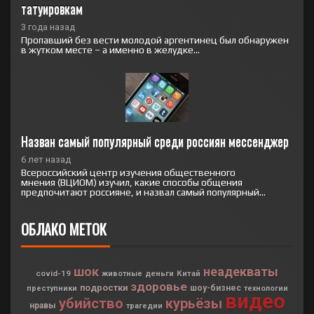
татуировкам
3 года назад
Пропавший без вести молодой аргентинец был обнаружен
в жутком месте – а именно в желудке...
Назван самый популярный среди россиян мессенджер
6 лет назад
Всероссийский центр изучения общественного
мнения (ВЦИОМ) изучил, какие способы общения
предпочитают россияне, и назвал самый популярный...
ОБЛАКО МЕТОК
шок
неадекваты
covid-19
деньги
Китай
животные
здоровье
подростки
шоу-бизнес
преступники
технологии
видео
убийство
курьёзы
нравы
трагедии