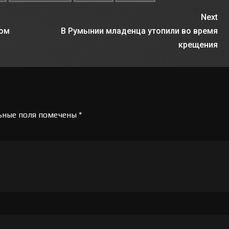
3 ФЕВРАЛЯ, 2021
Next
ком
В Румынии младенца утопили во время
крещения
ьные поля помечены
*