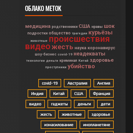
ОБЛАКО МЕТОК
шок
медицина
США
родственники
нравы
курьёзы
общество
подростки
трагедии
происшествия
животные
видео
жесть
наука
коронавирус
неадекваты
шоу-бизнес
covid-19
здоровье
криминал
деньги
Китай
технологии
убийство
преступники
covid-19
Австралия
Англия
Индия
Китай
США
Франция
видео
гаджеты
деньги
дети
жесть
животные
здоровье
изнасилование
инопланетяне