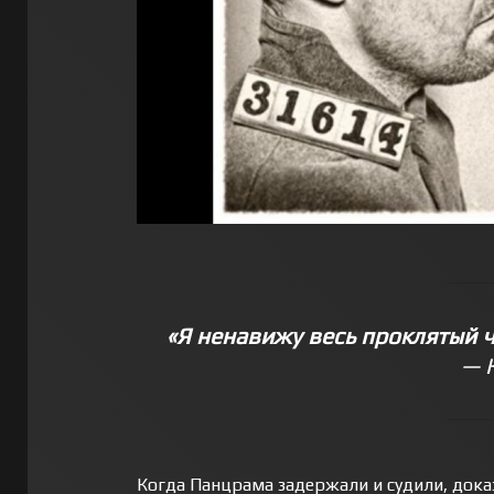
«Я ненавижу весь проклятый 
— 
Когда Панцрама задержали и судили, доказ