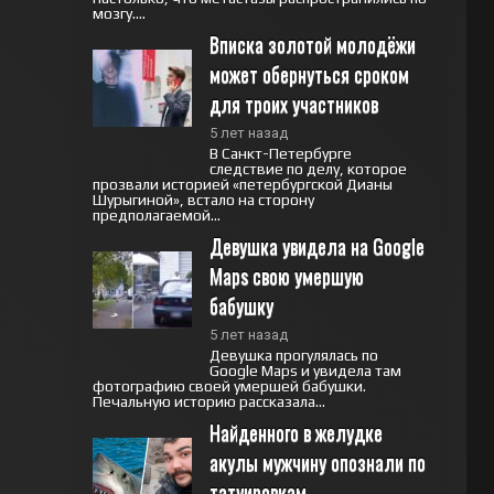
мозгу....
Вписка золотой молодёжи 
может обернуться сроком 
для троих участников
5 лет назад
В Санкт-Петербурге
следствие по делу, которое
прозвали историей «петербургской Дианы
Шурыгиной», встало на сторону
предполагаемой...
Девушка увидела на Google 
Maps свою умершую 
бабушку
5 лет назад
Девушка прогулялась по
Google Maps и увидела там
фотографию своей умершей бабушки.
Печальную историю рассказала...
Найденного в желудке 
акулы мужчину опознали по 
татуировкам