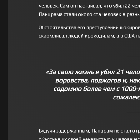
человек. Сам он настаивал, что убил 22 че
Панцрама стали около ста человек в разны
Обстоятельства его преступлений шокирова
скармливал людей крокодилам, а в США на
«За свою жизнь я убил 21 чело
воровства, поджогов и, нак
содомию более чем с 1000-ю
сожалею
Будучи задержанным, Панцрам не стал отр
объяснив их своей ненавистью к человечес