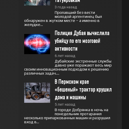
3 года назад
Пропавший без вести
молодой аргентинец был
обнаружен в жутком месте – а именно в
желудке...
Полиция Дубая вычислила 
убийцу по его мозговой 
активности
6 лет назад
Дубайские экстренные службы
давно уже поражают весь мир
своим инновационным подходом к решению
различных задач....
В Пермском крае 
«бешеный» трактор крушил 
дома и машины
5 лет назад
В городе Добрянка в ночь на
понедельник протаранил
несколько припаркованных машин и разрушил
вход в...