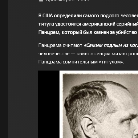
В США определили самого подлого человек
титула удостоился американский серийный
Панцрам, который был казнен за убийство 
Панцрама считают
«Самым подлым из ког
человечестве — квинтэссенция мизантроп
Панцрама сомнительным «титулом».