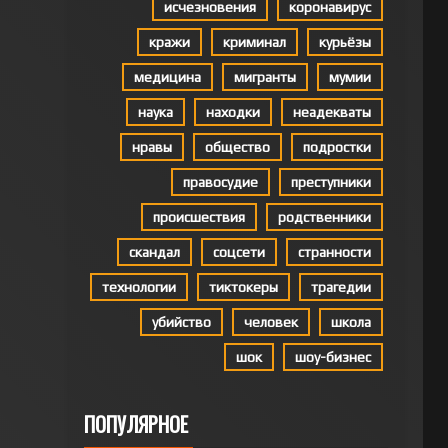
исчезновения
коронавирус
кражи
криминал
курьёзы
медицина
мигранты
мумии
наука
находки
неадекваты
нравы
общество
подростки
правосудие
преступники
происшествия
родственники
скандал
соцсети
странности
технологии
тиктокеры
трагедии
убийство
человек
школа
шок
шоу-бизнес
ПОПУЛЯРНОЕ