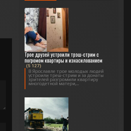
Трое друзей устроили трэш-стрим с
погромом квартиры и изнасилованием
(5 127)
В Ярославле трое молодых людей
устроили треш-стрим и за донаты
зрителей разгромили квартиру
многодетной матери,...