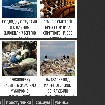
ПОДЛОДКУ С ТРУПАМИ
СЕМЬЯ ЛЮБИТЕЛЕЙ
И КОКАИНОМ
ВИНА ПОХИТИЛА
ВЫЛОВИЛИ У БЕРЕГОВ
СПИРТНОГО НА 800
КОЛУМБИИ
ТЫСЯЧ ЕВРО
15 МАРТА, 2023
31 ЯНВАРЯ, 2021
ПЕНСИОНЕРКУ
НА СВАЛКЕ ПОД
НАСМЕРТЬ ЗАВАЛИЛО
МАГНИТОГОРСКОМ
МУСОРОМ В
ОБНАРУЖИЛИ
СОБСТВЕННОЙ
ЧЕЛОВЕЧЕСКУЮ ГОЛОВУ
КВАРТИРЕ
о
преступники
социум
убийцы
8 ФЕВРАЛЯ, 2021