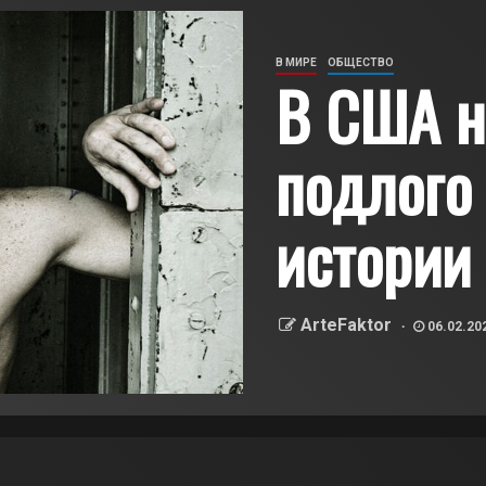
В МИРЕ
ОБЩЕСТВО
В США н
подлого
истории
ArteFaktor
06.02.20