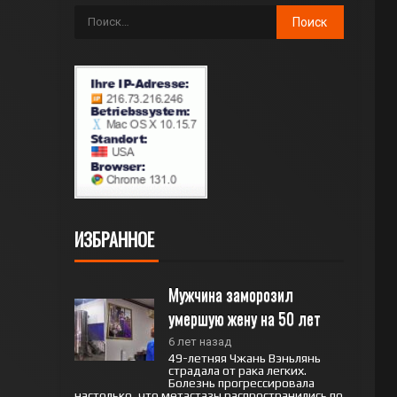
ИЗБРАННОЕ
Мужчина заморозил 
умершую жену на 50 лет
6 лет назад
49-летняя Чжань Вэньлянь
страдала от рака легких.
Болезнь прогрессировала
настолько, что метастазы распространились по