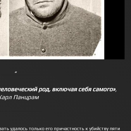
человеческий род, включая себя самого»
,
Карл Панцрам
ать удалось только его причастность к убийству пяти