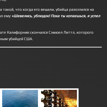
такой, что когда его вешали, убийца разозлился на
ал ему:
«
Шевелись, ублюдок! Пока ты копаешься, я успел
ате Калифорния скончался Сэмюел Литтл, которого
ным убийцей США.