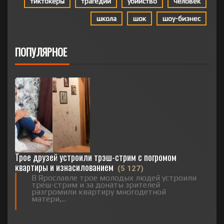
тиктокеры
трагедии
убийство
человек
школа
шок
шоу-бизнес
ПОПУЛЯРНОЕ
Трое друзей устроили трэш-стрим с погромом
квартиры и изнасилованием
(5 127)
В Ярославле трое молодых людей устроили
треш-стрим и за донаты зрителей
разгромили квартиру многодетной
матери,...