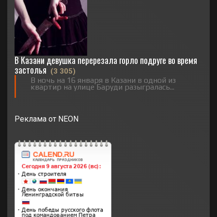
В Казани девушка перерезала горло подруге во время
застолья
(3 305)
В ночь на 16 января в Казани в одной из
квартир на улице Баруди разыгралась...
Реклама от NEON