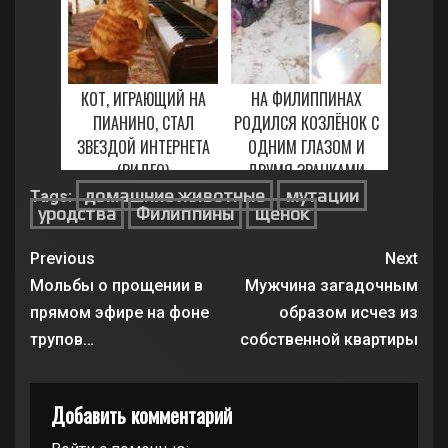
КОТ, ИГРАЮЩИЙ НА
НА ФИЛИППИНАХ
ПИАНИНО, СТАЛ
РОДИЛСЯ КОЗЛЁНОК С
ЗВЕЗДОЙ ИНТЕРНЕТА
ОДНИМ ГЛАЗОМ И
(ВИДЕО)
ДВУМЯ ЗРАЧКАМИ
домашние животные
мутации
Tags:
7 ФЕВРАЛЯ, 2021
4 МАРТА, 2021
уродства
Филиппины
щенок
Previous
Next
Мольбы о прощении в
Мужчина загадочным
прямом эфире на фоне
образом исчез из
трупов…
собственной квартиры
Добавить комментарий