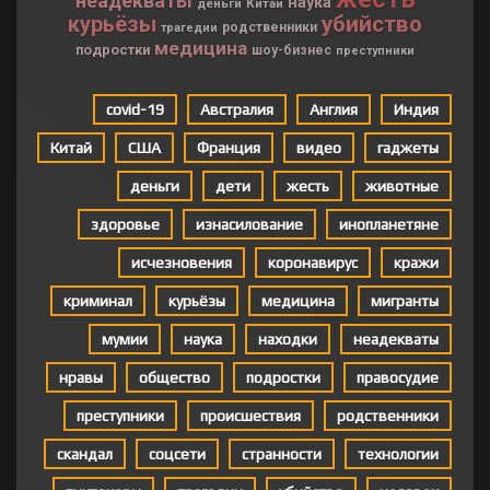
неадекваты
наука
деньги
Китай
курьёзы
убийство
родственники
трагедии
медицина
подростки
шоу-бизнес
преступники
covid-19
Австралия
Англия
Индия
Китай
США
Франция
видео
гаджеты
деньги
дети
жесть
животные
здоровье
изнасилование
инопланетяне
исчезновения
коронавирус
кражи
криминал
курьёзы
медицина
мигранты
мумии
наука
находки
неадекваты
нравы
общество
подростки
правосудие
преступники
происшествия
родственники
скандал
соцсети
странности
технологии