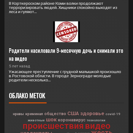
В Корткероском районе Коми волки продолжают
терроризировать людей. Хищники спокойно выходят из
леса и гуляют...
Родители насиловали 9-месячную дочь и снимали это 
на видео
5 лет назад
Ужасающее преступление с грудной малышкой произошло
в Ростовской области. В городе Зернограде молодые
родители несколько...
ОБЛАКО МЕТОК
США
здоровье
общество
криминал
нравы
covid-19
шок
коронавирус
животные
технологии
происшествия
видео
жесть