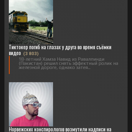
Тиктокер погиб на глазах у друга во время съёмки
видео
(3 803)
18-летний Хамза Навид из Равалпинди
(Пакистан) решил снять эффектный ролик на
железной дороге, однако затея...
Норвежских конспирологов возмутили надписи на