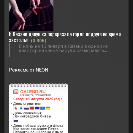
В Казани девушка перерезала горло подруге во время
застолья
(3 305)
В ночь на 16 января в Казани в одной из
квартир на улице Баруди разыгралась...
Реклама от NEON