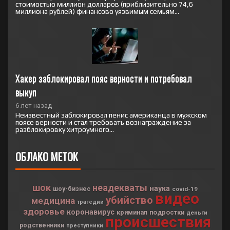
стоимостью миллион долларов (приблизительно 74,6
миллиона рублей) финансово уязвимым семьям...
Хакер заблокировал пояс верности и потребовал 
выкуп
6 лет назад
Неизвестный заблокировал пенис американца в мужском
поясе верности и стал требовать вознаграждение за
разблокировку хитроумного...
ОБЛАКО МЕТОК
шок
неадекваты
наука
шоу-бизнес
covid-19
видео
убийство
медицина
трагедии
здоровье
коронавирус
криминал
подростки
деньги
происшествия
родственники
преступники