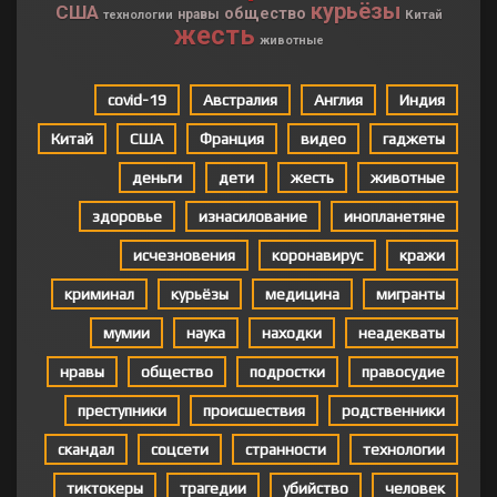
курьёзы
США
общество
нравы
Китай
технологии
жесть
животные
covid-19
Австралия
Англия
Индия
Китай
США
Франция
видео
гаджеты
деньги
дети
жесть
животные
здоровье
изнасилование
инопланетяне
исчезновения
коронавирус
кражи
криминал
курьёзы
медицина
мигранты
мумии
наука
находки
неадекваты
нравы
общество
подростки
правосудие
преступники
происшествия
родственники
скандал
соцсети
странности
технологии
тиктокеры
трагедии
убийство
человек