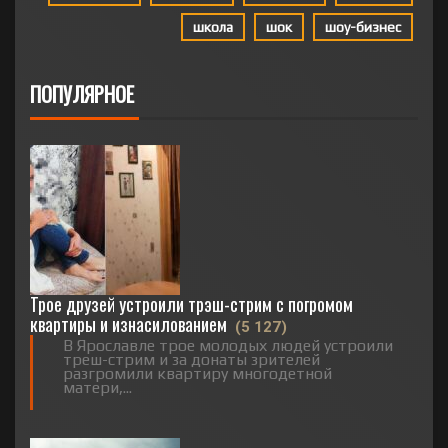
школа
шок
шоу-бизнес
ПОПУЛЯРНОЕ
Трое друзей устроили трэш-стрим с погромом
квартиры и изнасилованием
(5 127)
В Ярославле трое молодых людей устроили
треш-стрим и за донаты зрителей
разгромили квартиру многодетной
матери,...