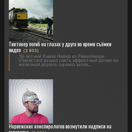
Тиктокер погиб на глазах у друга во время съёмки
видео
(3 803)
18-летний Хамза Навид из Равалпинди
(Пакистан) решил снять эффектный ролик на
железной дороге, однако затея...
Норвежских конспирологов возмутили надписи на