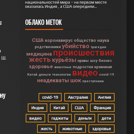
национальностей мира – на первом месте
оказалась Индия , а США опередили...
:
ОБЛАКО МЕТОК
США
коронавирус
общество
наука
убийство
родственники
трагедии
происшествия
а
медицина
 Ш.
жесть
курьёзы
нравы
шоу-бизнес
здоровье
подростки
криминал
животные
видео
Китай
деньги
covid-19
технологии
неадекваты
шок
преступники
ну
covid-19
Австралия
Англия
Индия
Китай
США
Франция
видео
гаджеты
деньги
дети
жесть
животные
здоровье