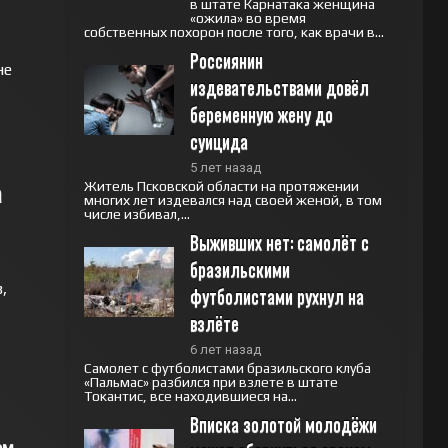
в штате Карнатака женщина
«ожила» во время
собственных похорон после того, как врачи в...
Россиянин 
не
издевательствами довёл 
беременную жену до 
суицида
5 лет назад
а
Житель Псковской области на протяжении
многих лет издевался над своей женой, в том
числе избивал,...
Выживших нет: самолёт с 
бразильскими 
,
футболистами рухнул на 
взлёте
6 лет назад
Самолет с футболистами бразильского клуба
«Пальмас» разбился при взлете в штате
Токантис, все находившиеся на...
Вписка золотой молодёжи 