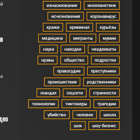
ей
изнасилование
инопланетяне
исчезновения
коронавирус
кражи
криминал
курьёзы
в
медицина
мигранты
мумии
наука
находки
неадекваты
нравы
общество
подростки
правосудие
преступники
ла
происшествия
родственники
скандал
соцсети
странности
технологии
тиктокеры
трагедии
убийство
человек
школа
део
шок
шоу-бизнес