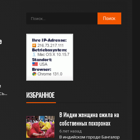
е
и
...
ИЗБРАННОЕ
В Индии женщина ожила на 
собственных похоронах
6 лет назад
В индийском городе Бангалор