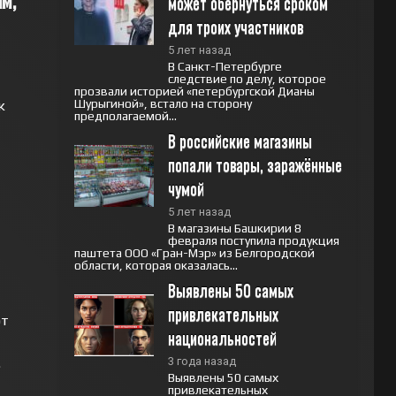
м,
может обернуться сроком 
для троих участников
5 лет назад
В Санкт-Петербурге
следствие по делу, которое
прозвали историей «петербургской Дианы
Шурыгиной», встало на сторону
к
предполагаемой...
В российские магазины 
попали товары, заражённые 
чумой
5 лет назад
В магазины Башкирии 8
февраля поступила продукция
паштета ООО «Гран-Мэр» из Белгородской
области, которая оказалась...
Выявлены 50 самых 
привлекательных 
ют
национальностей
.
3 года назад
Выявлены 50 самых
привлекательных