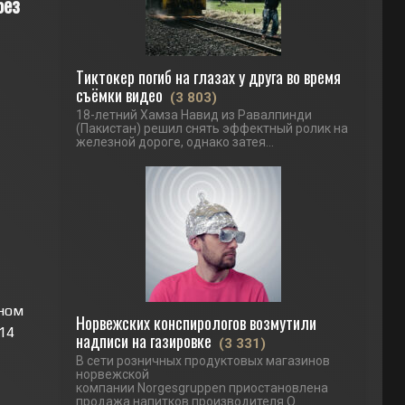
без
Тиктокер погиб на глазах у друга во время
съёмки видео
(3 803)
18-летний Хамза Навид из Равалпинди
(Пакистан) решил снять эффектный ролик на
железной дороге, однако затея...
ном
Норвежских конспирологов возмутили
14
надписи на газировке
(3 331)
В сети розничных продуктовых магазинов
норвежской
компании Norgesgruppen приостановлена
продажа напитков производителя O.