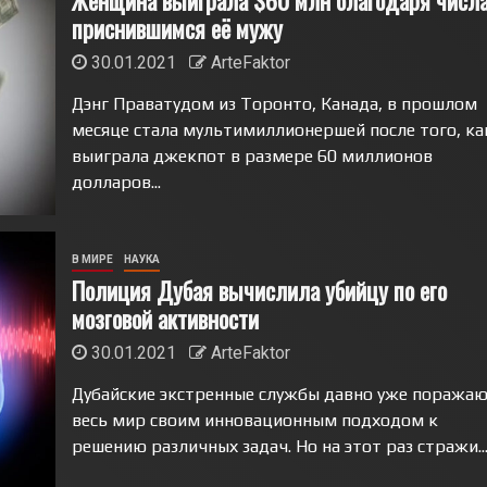
Женщина выиграла $60 млн благодаря числа
приснившимся её мужу
30.01.2021
ArteFaktor
Дэнг Праватудом из Торонто, Канада, в прошлом
месяце стала мультимиллионершей после того, ка
выиграла джекпот в размере 60 миллионов
долларов...
В МИРЕ
НАУКА
Полиция Дубая вычислила убийцу по его
мозговой активности
30.01.2021
ArteFaktor
Дубайские экстренные службы давно уже поража
весь мир своим инновационным подходом к
решению различных задач. Но на этот раз стражи..