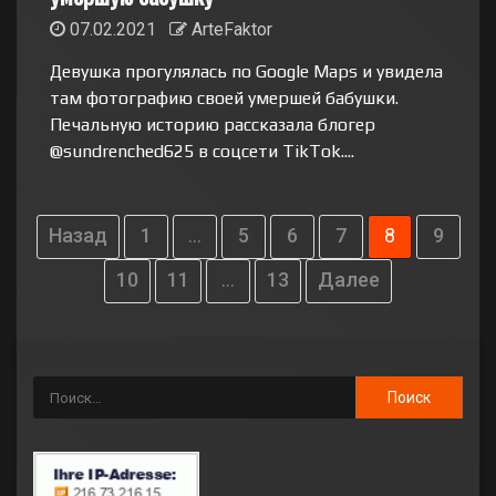
07.02.2021
ArteFaktor
Девушка прогулялась по Google Maps и увидела
там фотографию своей умершей бабушки.
Печальную историю рассказала блогер
@sundrenched625 в соцсети TikTok....
Назад
1
…
5
6
7
8
9
10
11
…
13
Далее