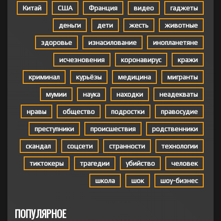
Китай
США
Франция
видео
гаджеты
деньги
дети
жесть
животные
здоровье
изнасилование
инопланетяне
исчезновения
коронавирус
кражи
криминал
курьёзы
медицина
мигранты
мумии
наука
находки
неадекваты
нравы
общество
подростки
правосудие
преступники
происшествия
родственники
скандал
соцсети
странности
технологии
тиктокеры
трагедии
убийство
человек
школа
шок
шоу-бизнес
ПОПУЛЯРНОЕ