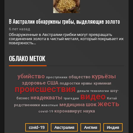
В Австралии обнаружены грибы, выделяющие золото
6 лет назад
Обнаруженные в Австралии грибки могут превращать
соединения золота в чистый металл, который покрывает их
поверхность...
ОБЛАКО МЕТОК
убийство
курьёзы
общество
преступники
здоровье
США
подростки
криминал
нравы
происшествия
деньги
шоу-
технологии
видео
неадекваты
бизнес
Китай
трагедии
жесть
шок
медицина
родственники
животные
коронавирус
наука
covid-19
covid-19
Австралия
Англия
Индия