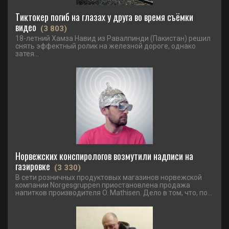
Тиктокер погиб на глазах у друга во время съёмки
видео
(3 803)
18-летний Хамза Навид из Равалпинди (Пакистан) решил
снять эффектный ролик на железной дороге, однако
затея...
Норвежских конспирологов возмутили надписи на
газировке
(3 330)
В сети розничных продуктовых магазинов норвежской
компании Norgesgruppen приостановлена продажа
напитков производителя O. Mathisen. Дело в том, что, по...