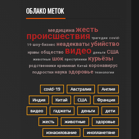
ОБЛАКО МЕТОК
жесть
медицина
происшествия
covid-
трагедии
убийство
неадекваты
19
шоу-бизнес
видео
США
общество
нравы
деньги
курьёзы
шок
животные
преступники
коронавирус
криминал
родственники
Китай
здоровье
наука
подростки
технологии
covid-19
Австралия
Англия
Индия
Китай
США
Франция
видео
гаджеты
деньги
дети
жесть
животные
здоровье
изнасилование
инопланетяне