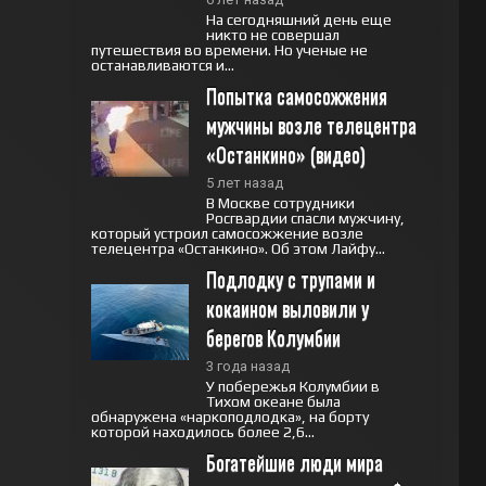
На сегодняшний день еще
никто не совершал
путешествия во времени. Но ученые не
останавливаются и...
Попытка самосожжения 
мужчины возле телецентра 
«Останкино» (видео)
5 лет назад
В Москве сотрудники
Росгвардии спасли мужчину,
который устроил самосожжение возле
телецентра «Останкино». Об этом Лайфу...
Подлодку с трупами и 
кокаином выловили у 
берегов Колумбии
3 года назад
У побережья Колумбии в
Тихом океане была
обнаружена «наркоподлодка», на борту
которой находилось более 2,6...
Богатейшие люди мира 