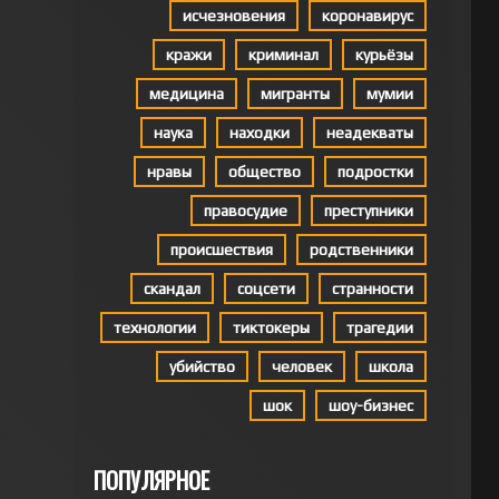
исчезновения
коронавирус
кражи
криминал
курьёзы
медицина
мигранты
мумии
наука
находки
неадекваты
нравы
общество
подростки
правосудие
преступники
происшествия
родственники
скандал
соцсети
странности
технологии
тиктокеры
трагедии
убийство
человек
школа
шок
шоу-бизнес
ПОПУЛЯРНОЕ