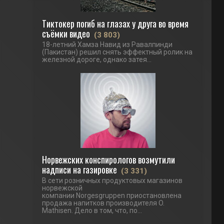
Тиктокер погиб на глазах у друга во время
съёмки видео
(3 803)
18-летний Хамза Навид из Равалпинди
(Пакистан) решил снять эффектный ролик на
железной дороге, однако затея...
Норвежских конспирологов возмутили
надписи на газировке
(3 331)
В сети розничных продуктовых магазинов
норвежской
компании Norgesgruppen приостановлена
продажа напитков производителя O.
Mathisen. Дело в том, что, по...