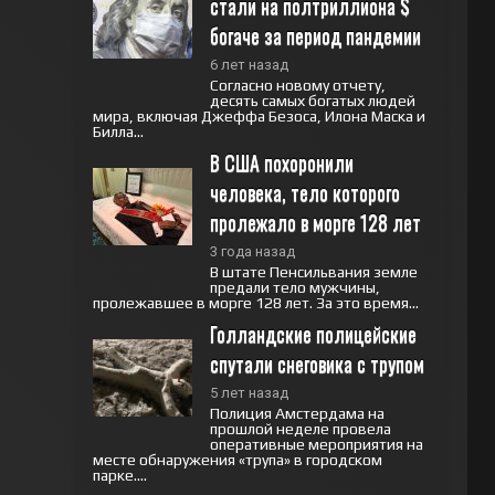
стали на полтриллиона $ 
богаче за период пандемии
6 лет назад
Согласно новому отчету,
десять самых богатых людей
мира, включая Джеффа Безоса, Илона Маска и
Билла...
В США похоронили 
человека, тело которого 
пролежало в морге 128 лет
3 года назад
В штате Пенсильвания земле
предали тело мужчины,
пролежавшее в морге 128 лет. За это время...
Голландские полицейские 
спутали снеговика с трупом
5 лет назад
Полиция Амстердама на
прошлой неделе провела
оперативные мероприятия на
месте обнаружения «трупа» в городском
парке....