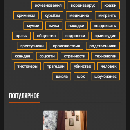
исчезновения
коронавирус
кражи
криминал
курьёзы
медицина
мигранты
мумии
наука
находки
неадекваты
нравы
общество
подростки
правосудие
преступники
происшествия
родственники
скандал
соцсети
странности
технологии
тиктокеры
трагедии
убийство
человек
школа
шок
шоу-бизнес
ПОПУЛЯРНОЕ