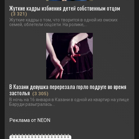
Жуткие кадры избиения детей собственным отцом
(3 321)
Жуткие кадры о том, что творится в одной из омских
семей, облетели соцсети. На ролике,...
В Казани девушка перерезала горло подруге во время
застолья
(3 305)
В ночь на 16 января в Казани в одной из квартир на улице
Баруди разыгралась...
Реклама от NEON