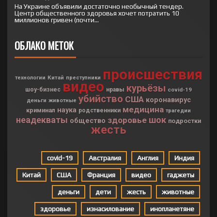
На Украине объявили достаточно необычный тендер.
Центр общественного здоровья хочет потратить 10
миллионов гривен (почти...
ОБЛАКО МЕТОК
происшествия
Китай
технологии
преступники
видео
курьёзы
шоу-бизнес
нравы
covid-19
убийство
США
коронавирус
деньги
животные
медицина
наука
криминал
родственники
трагедии
неадекваты
шок
здоровье
общество
подростки
жесть
covid-19
Австралия
Англия
Индия
Китай
США
Франция
видео
гаджеты
деньги
дети
жесть
животные
здоровье
изнасилование
инопланетяне