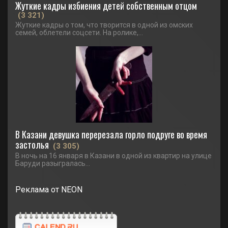
Жуткие кадры избиения детей собственным отцом
(3 321)
Жуткие кадры о том, что творится в одной из омских
семей, облетели соцсети. На ролике,...
В Казани девушка перерезала горло подруге во время
застолья
(3 305)
В ночь на 16 января в Казани в одной из квартир на улице
Баруди разыгралась...
Реклама от NEON