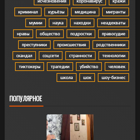
исчезновения
коронавирус
кражи
криминал
курьёзы
медицина
мигранты
мумии
наука
находки
неадекваты
нравы
общество
подростки
правосудие
преступники
происшествия
родственники
скандал
соцсети
странности
технологии
тиктокеры
трагедии
убийство
человек
школа
шок
шоу-бизнес
ПОПУЛЯРНОЕ