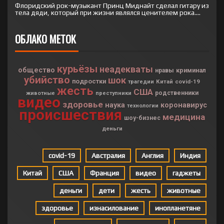
Флоридский рок-музыкант Принц Миднайт сделал гитару из
тела дяди, который при жизни являлся ценителем рока....
ОБЛАКО МЕТОК
курьёзы
неадекваты
общество
криминал
нравы
убийство
шок
подростки
Китай
covid-19
трагедии
жесть
США
родственники
животные
преступники
видео
здоровье
наука
коронавирус
технологии
происшествия
медицина
шоу-бизнес
деньги
covid-19
Австралия
Англия
Индия
Китай
США
Франция
видео
гаджеты
деньги
дети
жесть
животные
здоровье
изнасилование
инопланетяне